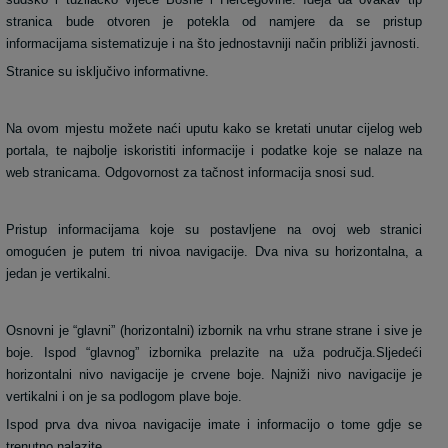
stranica bude otvoren je potekla od namjere da se pristup
informacijama sistematizuje i na što jednostavniji način približi javnosti.
Stranice su isključivo informativne.
Na ovom mjestu možete naći uputu kako se kretati unutar cijelog web
portala, te najbolje iskoristiti informacije i podatke koje se nalaze na
web stranicama. Odgovornost za tačnost informacija snosi sud.
Pristup informacijama koje su postavljene na ovoj web stranici
omogućen je putem tri nivoa navigacije. Dva niva su horizontalna, a
jedan je vertikalni.
Osnovni je “glavni” (horizontalni) izbornik na vrhu strane strane i sive je
boje. Ispod “glavnog” izbornika prelazite na uža područja.Sljedeći
horizontalni nivo navigacije je crvene boje. Najniži nivo navigacije je
vertikalni i on je sa podlogom plave boje.
Ispod prva dva nivoa navigacije imate i informacijo o tome gdje se
trenutno nalazite.