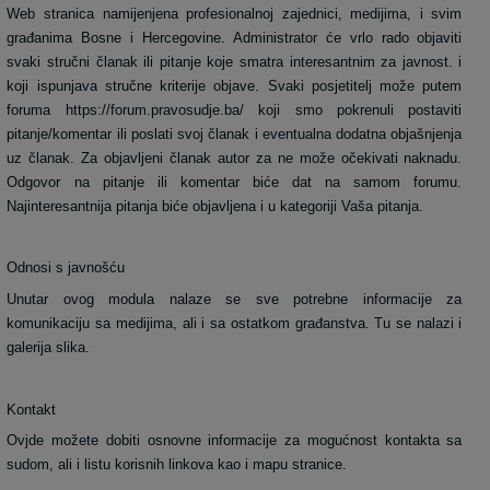
Web stranica namijenjena profesionalnoj zajednici, medijima, i svim
građanima Bosne i Hercegovine. Administrator će vrlo rado objaviti
svaki stručni članak ili pitanje koje smatra interesantnim za javnost. i
koji ispunjava stručne kriterije objave. Svaki posjetitelj može putem
foruma https://forum.pravosudje.ba/ koji smo pokrenuli postaviti
pitanje/komentar ili poslati svoj članak i eventualna dodatna objašnjenja
uz članak. Za objavljeni članak autor za ne može očekivati naknadu.
Odgovor na pitanje ili komentar biće dat na samom forumu.
Najinteresantnija pitanja biće objavljena i u kategoriji Vaša pitanja.
Odnosi s javnošću
Unutar ovog modula nalaze se sve potrebne informacije za
komunikaciju sa medijima, ali i sa ostatkom građanstva. Tu se nalazi i
galerija slika.
Kontakt
Ovjde možete dobiti osnovne informacije za mogućnost kontakta sa
sudom, ali i listu korisnih linkova kao i mapu stranice.