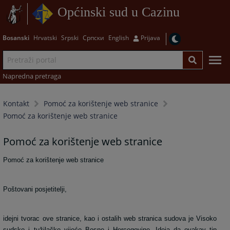
Općinski sud u Cazinu
Bosanski
Hrvatski
Srpski
Српски
English
Prijava
Napredna pretraga
Kontakt
Pomoć za korištenje web stranice
Pomoć za korištenje web stranice
Pomoć za korištenje web stranice
Pomoć za korištenje web stranice
Poštovani posjetitelji,
idejni tvorac ove stranice, kao i ostalih web stranica sudova je Visoko
sudsko i tužilačko vijeće Bosne i Hercegovine. Ideja da ovakav tip