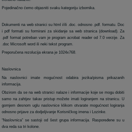
Pojedinačno ćemo objasniti svaku kategoriju izbornika.
Dokumenti na web stranici su html i/ili .doc. odnosno .pdf. formatu. Doc
i pdf formati su formirani za skidanje sa web stranica (download). Za
.pdf format potreban vam je program acrobat reader od 7.0 verzije. Za
.doc Microsoft word ili neki tekst program.
Preporučena rezolucija ekrana je 1024x768.
Naslovnica
Na naslovnici imate mogućnost odabira jezika/pisma prikazanih
informacija.
Obzirom da se na web stranici nalaze i informacije koje se mogu dobiti
samo na zahtjev takav pristup možete imati logiranjem na stranicu. U
gornjem desnom uglu naslovnice klikom otvarate mogućnost logiranja
odnosno prijave za dodjeljivanje Korisničkog imena i Lozinke.
“Naslovnica” se sastoji od šest grupa informacija. Raspoređene su u
dva reda sa tri kolone.