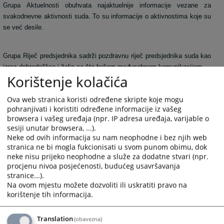
Grupa Aktuelnosti obuhvata najaktuelnije informacije vezane za
svakodnevne aktivnosti suda. To su informacije o aktivnostima koje su
se već desile.
Grupa Riječ predsjednika sadrži pozdravnu riječ predsjednika suda kao
izraz dobrodošlice i želje za što boljom međusobnom komunikacijom.
Korištenje kolačića
Grupa Najava događaja predstavlja najavu budućih događanja važnih za
sud sa datumom događanja.
Ova web stranica koristi određene skripte koje mogu
pohranjivati i koristiti određene informacije iz vašeg
browsera i vašeg uređaja (npr. IP adresa uređaja, varijable o
Grupa Često postavljana pitanja prikazuje pitanja i odgovore koji su
sesiji unutar browsera, ...).
najčešće postavljana sudu, a vezana su za rad suda ili druge aktivnosti
Neke od ovih informacija su nam neophodne i bez njih web
vezane za sam sud.
stranica ne bi mogla fukcionisati u svom punom obimu, dok
neke nisu prijeko neophodne a služe za dodatne stvari (npr.
Grupa Raspored suđenja prikazuje detaljne informacije o suđenjima u
procjenu nivoa posjećenosti, budućeg usavršavanja
sudu za određeni vremenski period.
stranice...).
Na ovom mjestu možete dozvoliti ili uskratiti pravo na
korištenje tih informacija.
Grupa Vijesti iz pravosuđa obuhvata informacije koje su vezane za
pravosuđe BiH u cjelini.
Translation
(obavezna)
Unutar svih grupa starije novosti i informacije osim onih koje su na