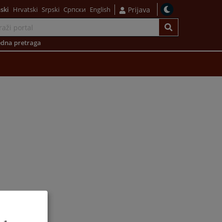
ski
Hrvatski
Srpski
Српски
English
Prijava
dna pretraga