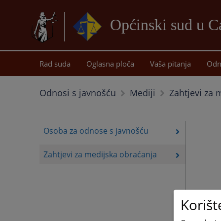
Općinski sud u C
Rad suda
Oglasna ploča
Vaša pitanja
Odn
Zahtjevi za 
Odnosi s javnošću
Mediji
Osoba za odnose s javnošću
Zahtjevi za medijska obraćanja
Korišt