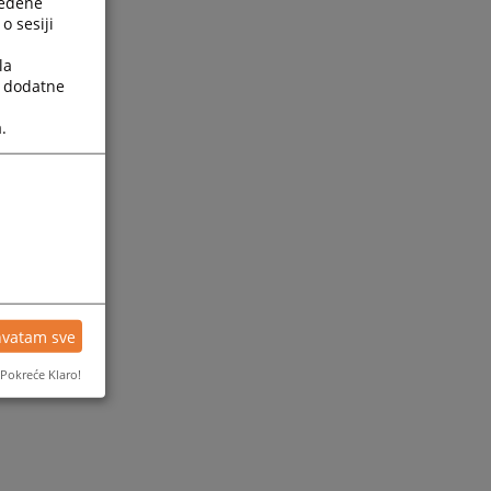
ređene
o sesiji
la
a dodatne
.
ijesti
hvatam sve
Pokreće Klaro!