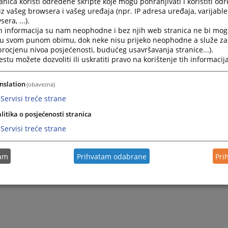
nica koristi određene skripte koje mogu pohranjivati i koristiti od
iz vašeg browsera i vašeg uređaja (npr. IP adresa uređaja, varijable 
era, ...).
h informacija su nam neophodne i bez njih web stranica ne bi mog
i u svom punom obimu, dok neke nisu prijeko neophodne a služe z
 procjenu nivoa posjećenosti, budućeg usavršavanja stranice...).
tu možete dozvoliti ili uskratiti pravo na korištenje tih informacija
nslation
(obavezna)
Servisi treće strane
Trenutno nema v
litika o posjećenosti stranica
Servisi treće strane
tam
Prihvatam odabrane
Pri