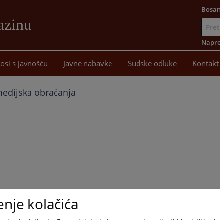
Bosan
azinu
Idi
na
Napre
sadržaj
osi s javnošću
Javne nabavke
Sudske odluke
Kontakt
medijska obraćanja
enje kolačića