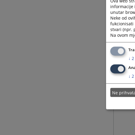
Ova web stra
informacije 
unutar brows
Neke od ovi
fukcionisat
stvari (npr.
Na ovom mjes
Tra
↓
2
Ana
↓
2
Ne prihva