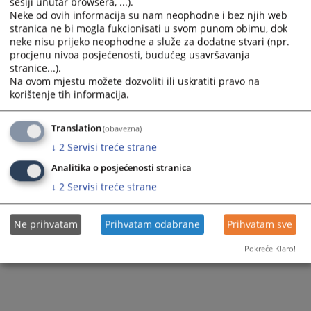
sesiji unutar browsera, ...).
Neke od ovih informacija su nam neophodne i bez njih web
stranica ne bi mogla fukcionisati u svom punom obimu, dok
neke nisu prijeko neophodne a služe za dodatne stvari (npr.
procjenu nivoa posjećenosti, budućeg usavršavanja
stranice...).
Na ovom mjestu možete dozvoliti ili uskratiti pravo na
korištenje tih informacija.
Translation
(obavezna)
↓
2
Servisi treće strane
Analitika o posjećenosti stranica
↓
2
Servisi treće strane
Ne prihvatam
Prihvatam odabrane
Prihvatam sve
Pokreće Klaro!