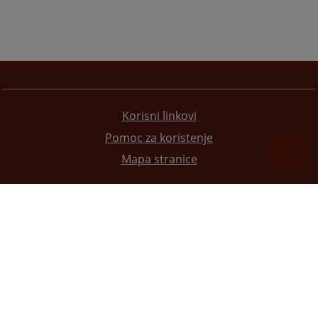
Korisni linkovi
Pomoc za koristenje
Mapa stranice
Redizajn web stranice je finansirala Evropska unija. Za njen sadržaj isključivo je odgovorno
Visoko sudsko i tužilačko vijeće BiH i ona ne odražava nužno stavove Evropske unije.