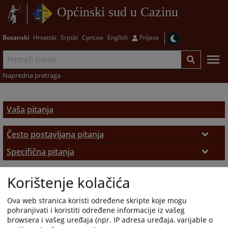
Općinski sud u Cazinu
Bosanski
Hrvatski
Srpski
Српски
English
Prijava
Napredna pretraga
Vaša pitanja
Često postavljana pitanja
Često postavljana pitanja
Specifična pitanja
Zemljišno-knjižni izvadak
Korištenje kolačića
Ova web stranica koristi određene skripte koje mogu
pohranjivati i koristiti određene informacije iz vašeg
browsera i vašeg uređaja (npr. IP adresa uređaja, varijable o