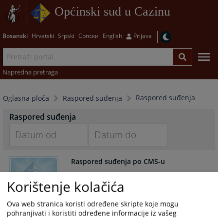
Općinski sud u Cazinu
Bosanski
Hrvatski
Srpski
Српски
English
Prijava
Napredna pretraga
Raspored suđenja
Oglasna ploča
Raspored suđenja
Raspored suđenja
Navigate
Navigate
Raspored suđenja po CMS-u
forward
forward
to
to
Korištenje kolačića
interact
interact
with
with
Ova web stranica koristi određene skripte koje mogu
the
the
pohranjivati i koristiti određene informacije iz vašeg
calendar
calendar