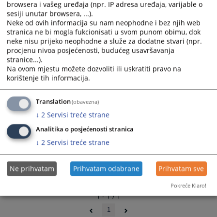
browsera i vašeg uređaja (npr. IP adresa uređaja, varijable o
and
and
sesiji unutar browsera, ...).
select
select
Neke od ovih informacija su nam neophodne i bez njih web
a
a
stranica ne bi mogla fukcionisati u svom punom obimu, dok
date.
date.
neke nisu prijeko neophodne a služe za dodatne stvari (npr.
Press
Press
procjenu nivoa posjećenosti, budućeg usavršavanja
stranice...).
the
the
Na ovom mjestu možete dozvoliti ili uskratiti pravo na
question
question
korištenje tih informacija.
mark
mark
key
key
Translation
(obavezna)
to
to
get
get
↓
2
Servisi treće strane
the
the
Analitika o posjećenosti stranica
keyboard
keyboard
↓
2
Servisi treće strane
shortcuts
shortcuts
for
for
changing
changing
Ne prihvatam
Prihvatam odabrane
Prihvatam sve
dates.
dates.
Pokreće Klaro!
1 - 1 / 1
1