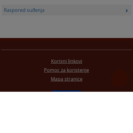
Raspored suđenja
Korisni linkovi
Pomoc za koristenje
Mapa stranice
Redizajn web stranice je finansirala Evropska unija. Za njen sadržaj isključivo je odgovorno
Visoko sudsko i tužilačko vijeće BiH i ona ne odražava nužno stavove Evropske unije.