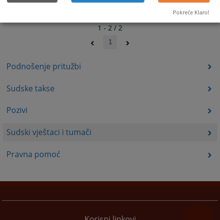
Pokreće Klaro!
1 - 2 / 2
1
Podnošenje pritužbi
Sudske takse
Pozivi
Sudski vještaci i tumači
Pravna pomoć
Korisni linkovi