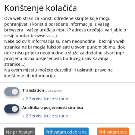
Korištenje kolačića
and
and
select
select
a
a
Ova web stranica koristi određene skripte koje mogu
Liste stalnih sudskih vještaka u FBiH
pohranjivati i koristiti određene informacije iz vašeg
date.
date.
browsera i vašeg uređaja (npr. IP adresa uređaja, varijable o
Press
Press
sesiji unutar browsera, ...).
Lista stalnih sudskih vještaka u Federaciji Bosni i
the
the
Neke od ovih informacija su nam neophodne i bez njih web
Hercegovini.
question
question
stranica ne bi mogla fukcionisati u svom punom obimu, dok
mark
mark
21.08.2009.
neke nisu prijeko neophodne a služe za dodatne stvari (npr.
key
key
procjenu nivoa posjećenosti, budućeg usavršavanja
stranice...).
to
to
Na ovom mjestu možete dozvoliti ili uskratiti pravo na
get
get
korištenje tih informacija.
the
the
keyboard
keyboard
Translation
shortcuts
shortcuts
(obavezna)
for
for
↓
2
Servisi treće strane
changing
changing
Analitika o posjećenosti stranica
dates.
dates.
↓
2
Servisi treće strane
Ne prihvatam
Prihvatam odabrane
Prihvatam sve