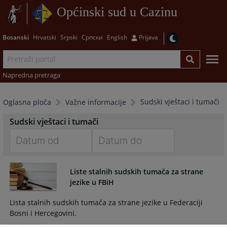
Općinski sud u Cazinu
Bosanski
Hrvatski
Srpski
Српски
English
Prijava
Napredna pretraga
Sudski vještaci i tumači
Oglasna ploča
Važne informacije
Sudski vještaci i tumači
Navigate
Navigate
forward
forward
Liste stalnih sudskih tumača za strane
to
to
jezike u FBiH
interact
interact
with
with
Lista stalnih sudskih tumača za strane jezike u Federaciji
the
the
Bosni i Hercegovini.
calendar
calendar
26.08.2021.