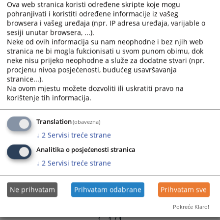
Ova web stranica koristi određene skripte koje mogu
and
and
pohranjivati i koristiti određene informacije iz vašeg
select
select
browsera i vašeg uređaja (npr. IP adresa uređaja, varijable o
a
a
sesiji unutar browsera, ...).
date.
date.
Neke od ovih informacija su nam neophodne i bez njih web
Press
Press
stranica ne bi mogla fukcionisati u svom punom obimu, dok
neke nisu prijeko neophodne a služe za dodatne stvari (npr.
the
the
procjenu nivoa posjećenosti, budućeg usavršavanja
question
question
stranice...).
mark
mark
Na ovom mjestu možete dozvoliti ili uskratiti pravo na
key
key
korištenje tih informacija.
to
to
get
get
Translation
(obavezna)
the
the
↓
2
Servisi treće strane
keyboard
keyboard
shortcuts
shortcuts
Analitika o posjećenosti stranica
for
for
↓
2
Servisi treće strane
changing
changing
dates.
dates.
Ne prihvatam
Prihvatam odabrane
Prihvatam sve
Pokreće Klaro!
1 - 1 / 1