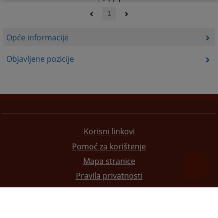
1
Opće informacije
Objavljene pozicije
Korisni linkovi
Pomoć za korištenje
Mapa stranice
Pravila privatnosti