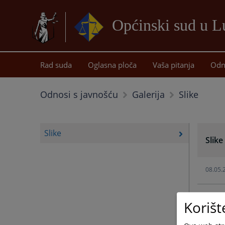
Općinski sud u 
Rad suda
Oglasna ploča
Vaša pitanja
Odn
Slike
Odnosi s javnošću
Galerija
Slike
Slike
08.05.
Korišt