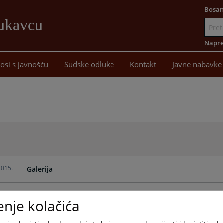
Bosan
Lukavcu
Idi
na
Napre
sadržaj
osi s javnošću
Sudske odluke
Kontakt
Javne nabavke
2015.
Galerija
enje kolačića