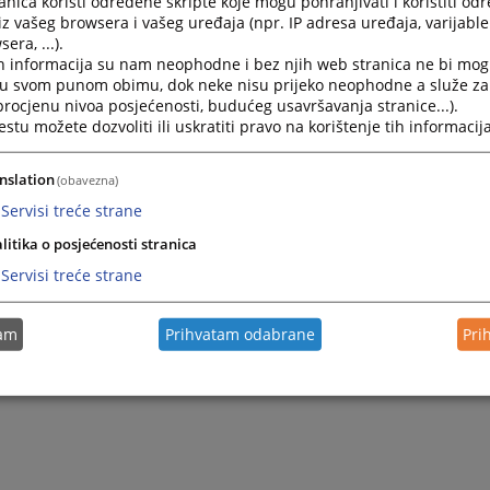
nica koristi određene skripte koje mogu pohranjivati i koristiti od
iz vašeg browsera i vašeg uređaja (npr. IP adresa uređaja, varijable 
era, ...).
h informacija su nam neophodne i bez njih web stranica ne bi mog
i u svom punom obimu, dok neke nisu prijeko neophodne a služe z
 procjenu nivoa posjećenosti, budućeg usavršavanja stranice...).
tu možete dozvoliti ili uskratiti pravo na korištenje tih informacija
nslation
(obavezna)
Servisi treće strane
litika o posjećenosti stranica
Servisi treće strane
tam
Prihvatam odabrane
Pri