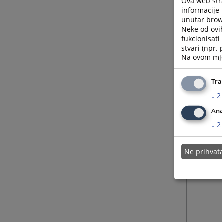
Ova web stra
informacije 
unutar brows
Neke od ovi
fukcionisat
stvari (npr.
Na ovom mjes
Tra
↓
2
Ana
↓
2
Ne prihva