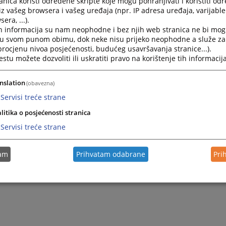
nica koristi određene skripte koje mogu pohranjivati i koristiti od
iz vašeg browsera i vašeg uređaja (npr. IP adresa uređaja, varijable 
era, ...).
h informacija su nam neophodne i bez njih web stranica ne bi mog
i u svom punom obimu, dok neke nisu prijeko neophodne a služe z
 procjenu nivoa posjećenosti, budućeg usavršavanja stranice...).
tu možete dozvoliti ili uskratiti pravo na korištenje tih informacija
nslation
(obavezna)
Servisi treće strane
litika o posjećenosti stranica
Servisi treće strane
tam
Prihvatam odabrane
Pri