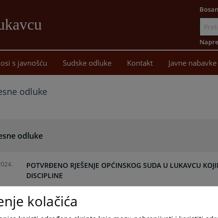
Bosan
Lukavcu
Idi
na
Napre
sadržaj
osi s javnošću
Sudske odluke
Kontakt
Javne nabavke
esne odluke
esne odluke
2024.
POTVRĐENO RJEŠENJE OPĆINSKOG SUDA U LUKAVCU KOJI
DISCIPLINE
enje kolačića