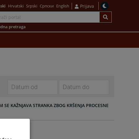
ski
Hrvatski
Srpski
Српски
English
Prijava
dna pretraga
Navigate
Navigate
forward
forward
M SE KAŽNJAVA STRANKA ZBOG KRŠENJA PROCESNE
to
to
interact
interact
with
with
the
the
calendar
calendar