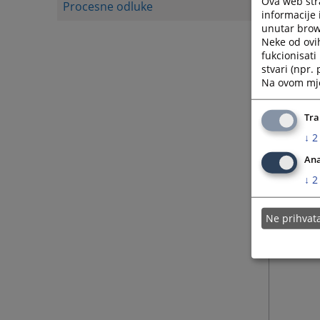
Ova web stra
Procesne odluke
informacije 
unutar brows
Neke od ovi
fukcionisat
stvari (npr.
Na ovom mjes
Tra
↓
2
Ana
↓
2
Ne prihva