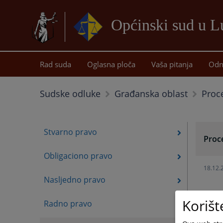
Općinski sud u 
Rad suda
Oglasna ploča
Vaša pitanja
Odn
Proc
Sudske odluke
Građanska oblast
Stvarno pravo
Proc
Obligaciono pravo
18.12.
Nasljedno pravo
Korišt
Radno pravo