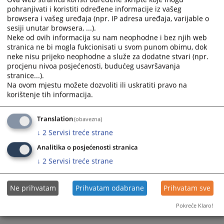
pohranjivati i koristiti određene informacije iz vašeg
calendar
calendar
browsera i vašeg uređaja (npr. IP adresa uređaja, varijable o
and
and
sesiji unutar browsera, ...).
select
select
Neke od ovih informacija su nam neophodne i bez njih web
a
a
stranica ne bi mogla fukcionisati u svom punom obimu, dok
date.
date.
neke nisu prijeko neophodne a služe za dodatne stvari (npr.
Press
Press
procjenu nivoa posjećenosti, budućeg usavršavanja
the
the
stranice...).
Na ovom mjestu možete dozvoliti ili uskratiti pravo na
question
question
korištenje tih informacija.
mark
mark
key
key
to
to
Translation
(obavezna)
get
get
↓
2
Servisi treće strane
the
the
Analitika o posjećenosti stranica
keyboard
keyboard
↓
2
Servisi treće strane
shortcuts
shortcuts
for
for
changing
changing
Ne prihvatam
Prihvatam odabrane
Prihvatam sve
dates.
dates.
Pokreće Klaro!