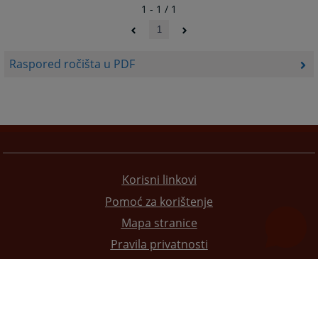
1 - 1 / 1
1
Raspored ročišta u PDF
Korisni linkovi
Pomoć za korištenje
Mapa stranice
Pravila privatnosti