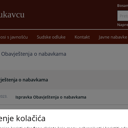
Bosan
Lukavcu
Idi
na
Napre
sadržaj
osi s javnošću
Sudske odluke
Kontakt
Javne nabavke
Obavještenja o nabavkama
ještenja o nabavkama
2023.
Ispravka Obavještenja o nabavkama
2023.
Obavijest o nabavci usluge- Izrada glavnog projekta sa p
enje kolačića