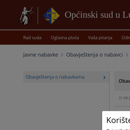
Općinski sud u 
Rad suda
Oglasna ploča
Vaša pitanja
Odn
Javne nabavke
Obavještenja o nabavci
Obavještenja o nabavkama
Obav
31.08.
25.07.
Korišt