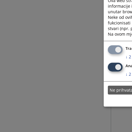
Ova web stra
informacije 
unutar brows
Neke od ovi
fukcionisat
stvari (npr.
Na ovom mjes
Tra
↓
2
Ana
↓
2
Ne prihva