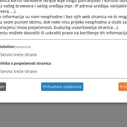
nica koristi određene skripte koje mogu pohranjivati i koristiti od
iz vašeg browsera i vašeg uređaja (npr. IP adresa uređaja, varijable 
era, ...).
h informacija su nam neophodne i bez njih web stranica ne bi mog
i u svom punom obimu, dok neke nisu prijeko neophodne a služe z
 procjenu nivoa posjećenosti, budućeg usavršavanja stranice...).
tu možete dozvoliti ili uskratiti pravo na korištenje tih informacija
nslation
(obavezna)
Servisi treće strane
litika o posjećenosti stranica
Servisi treće strane
tam
Prihvatam odabrane
Pri