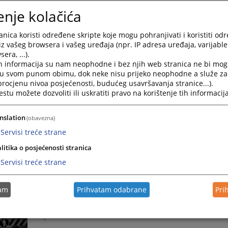
Unapređenje saradnje pravosuđa i medija
enje kolačića
U Kantonalnom sudu u Tuzli danas se održava Okrugl
nica koristi određene skripte koje mogu pohranjivati i koristiti od
medija“, u organizaciji Kantonalnog suda u Tuzli, s cil
iz vašeg browsera i vašeg uređaja (npr. IP adresa uređaja, varijable 
22.07.2026.
era, ...).
h informacija su nam neophodne i bez njih web stranica ne bi mog
i u svom punom obimu, dok neke nisu prijeko neophodne a služe z
Određen pritvor
 procjenu nivoa posjećenosti, budućeg usavršavanja stranice...).
tu možete dozvoliti ili uskratiti pravo na korištenje tih informacija
.
06.07.2026.
nslation
(obavezna)
Servisi treće strane
Novoimenovana sutkinja Berina Mujić stupila na du
litika o posjećenosti stranica
.
Servisi treće strane
06.07.2026.
tam
Prihvatam odabrane
Pri
Izrečena zaštitna mjera
.