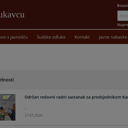
Bosan
Lukavcu
Idi
na
Napre
sadržaj
osi s javnošću
Sudske odluke
Kontakt
Javne nabavke
elnosti
Održan redovni radni sastanak sa predsjednikom Ka
.
27.07.2026.