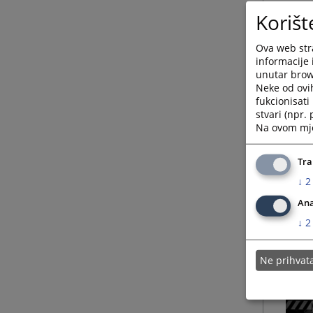
Korišt
Ova web stra
informacije 
unutar brows
Neke od ovi
fukcionisat
stvari (npr.
Na ovom mjes
Tra
↓
2
Ana
↓
2
Ne prihva