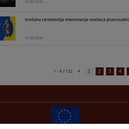
26.06.2026.
Svečana ceremonija imenovanja nosilaca pravosudni
.
24.06.2026.
1 - 6 / 122
1
2
3
4
Redizajn web stranice je finansirala Evropska unija. Za njen sadržaj isključivo je odgovorno