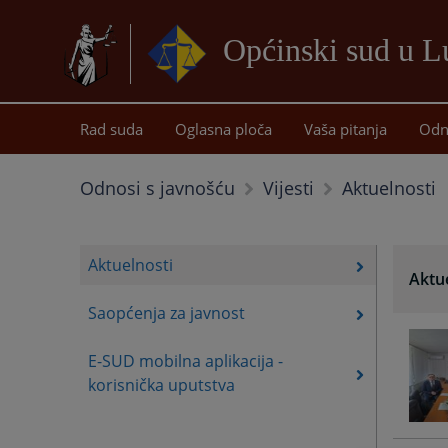
Općinski sud u 
Rad suda
Oglasna ploča
Vaša pitanja
Odn
Aktuelnosti
Odnosi s javnošću
Vijesti
Aktuelnosti
Aktu
Saopćenja za javnost
E-SUD mobilna aplikacija -
korisnička uputstva