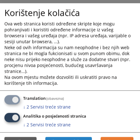
Korištenje kolačića
Ova web stranica koristi određene skripte koje mogu
pohranjivati i koristiti određene informacije iz vašeg
browsera i vašeg uređaja (npr. IP adresa uređaja, varijable o
sesiji unutar browsera, ...).
Neke od ovih informacija su nam neophodne i bez njih web
Trenutno nema vijesti
stranica ne bi mogla fukcionisati u svom punom obimu, dok
neke nisu prijeko neophodne a služe za dodatne stvari (npr.
procjenu nivoa posjećenosti, budućeg usavršavanja
stranice...).
Na ovom mjestu možete dozvoliti ili uskratiti pravo na
korištenje tih informacija.
Translation
(obavezna)
↓
2
Servisi treće strane
Analitika o posjećenosti stranica
↓
2
Servisi treće strane