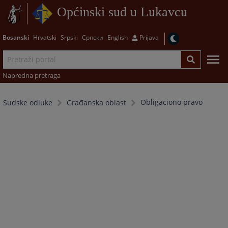
Općinski sud u Lukavcu
Bosanski
Hrvatski
Srpski
Српски
English
Prijava
Napredna pretraga
Obligaciono pravo
Sudske odluke
Građanska oblast