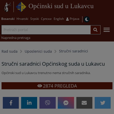
Općinski sud u Lukavcu
Bosanski
Hrvatski
Srpski
Српски
English
Prijava
Napredna pretraga
Stručni saradnici
Rad suda
Uposlenici suda
Stručni saradnici Općinskog suda u Lukavcu
Općinski sud u Lukavcu trenutno nema stručnih saradnika.
2874
PREGLEDA