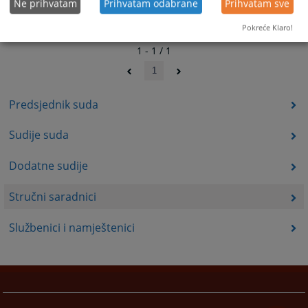
Ne prihvatam
Prihvatam odabrane
Prihvatam sve
Pokreće Klaro!
1 - 1 / 1
1
Predsjednik suda
Sudije suda
Dodatne sudije
Stručni saradnici
Službenici i namještenici