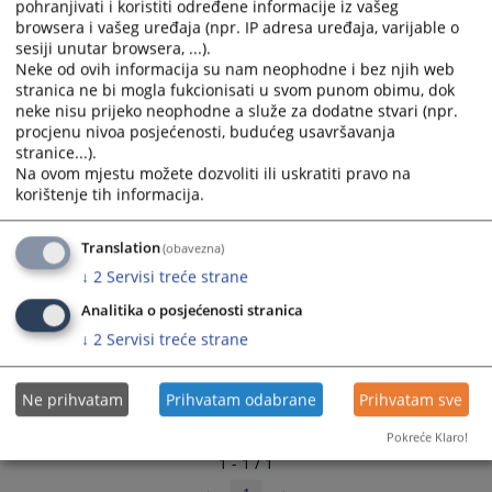
pohranjivati i koristiti određene informacije iz vašeg
browsera i vašeg uređaja (npr. IP adresa uređaja, varijable o
sesiji unutar browsera, ...).
Linkovi
Neke od ovih informacija su nam neophodne i bez njih web
stranica ne bi mogla fukcionisati u svom punom obimu, dok
Raspored suđenja
neke nisu prijeko neophodne a služe za dodatne stvari (npr.
procjenu nivoa posjećenosti, budućeg usavršavanja
stranice...).
Na ovom mjestu možete dozvoliti ili uskratiti pravo na
korištenje tih informacija.
Translation
(obavezna)
↓
2
Servisi treće strane
Analitika o posjećenosti stranica
↓
2
Servisi treće strane
Ne prihvatam
Prihvatam odabrane
Prihvatam sve
Pokreće Klaro!
1 - 1 / 1