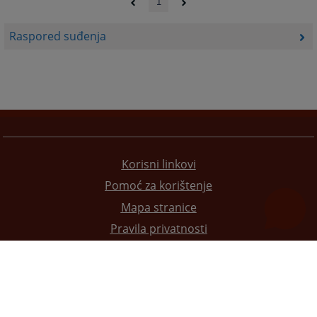
1
Raspored suđenja
Korisni linkovi
Pomoć za korištenje
Mapa stranice
Pravila privatnosti
Redizajn web stranice je finansirala Evropska unija. Za njen sadržaj isključivo je odgovorno
Visoko sudsko i tužilačko vijeće BiH i ona ne odražava nužno stavove Evropske unije.