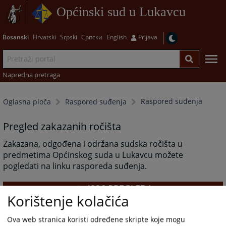
Općinski sud u Lukavcu
Bosanski
Hrvatski
Srpski
Српски
English
Prijava
Napredna pretraga
Raspored suđenja
Oglasna ploča
Raspored suđenja
Pregled zakazanih ročišta
Zakazana, odgođena i održana sudska ročišta u
predmetima Općinskog suda u Lukavcu možete
pogledati na linku rasporeda suđenja.
4926
PREGLEDA
Korištenje kolačića
Ova web stranica koristi određene skripte koje mogu