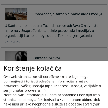
and
and
select
select
Unapređenje saradnje pravosuđa i medija
a
a
date.
date.
Press
Press
U Kantonalnom sudu u Tuzli danas se održava Okrugli sto
the
the
na temu „Unapređenje saradnje pravosuđa i medija“, u
organizaciji Kantonalnog suda u Tuzli, s ciljem jačanja
question
question
mark
mark
22.07.2026.
key
key
to
to
get
get
Određen pritvor
the
the
Korištenje kolačića
keyboard
keyboard
.
shortcuts
shortcuts
Ova web stranica koristi određene skripte koje mogu
06.07.2026.
for
for
pohranjivati i koristiti određene informacije iz vašeg
changing
changing
browsera i vašeg uređaja (npr. IP adresa uređaja, varijable o
dates.
dates.
sesiji unutar browsera, ...).
Novoimenovana sutkinja Berina Mujić
Neke od ovih informacija su nam neophodne i bez njih web
stupila na dužnost
stranica ne bi mogla fukcionisati u svom punom obimu, dok
neke nisu prijeko neophodne a služe za dodatne stvari (npr.
.