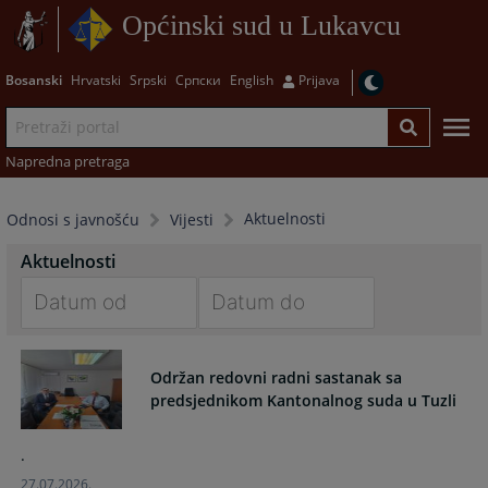
Općinski sud u Lukavcu
Bosanski
Hrvatski
Srpski
Српски
English
Prijava
Napredna pretraga
Aktuelnosti
Odnosi s javnošću
Vijesti
Aktuelnosti
Navigate
Navigate
forward
forward
Održan redovni radni sastanak sa
to
to
predsjednikom Kantonalnog suda u Tuzli
interact
interact
with
with
.
the
the
calendar
calendar
27.07.2026.