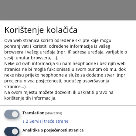
Korištenje kolačića
Ova web stranica koristi određene skripte koje mogu
pohranjivati i koristiti određene informacije iz vašeg
browsera i vašeg uređaja (npr. IP adresa uređaja, varijable o
sesiji unutar browsera, ...).
Neke od ovih informacija su nam neophodne i bez njih web
Trenutno nema vijesti
stranica ne bi mogla fukcionisati u svom punom obimu, dok
neke nisu prijeko neophodne a služe za dodatne stvari (npr.
procjenu nivoa posjećenosti, budućeg usavršavanja
stranice...).
Na ovom mjestu možete dozvoliti ili uskratiti pravo na
korištenje tih informacija.
Translation
(obavezna)
↓
2
Servisi treće strane
Analitika o posjećenosti stranica