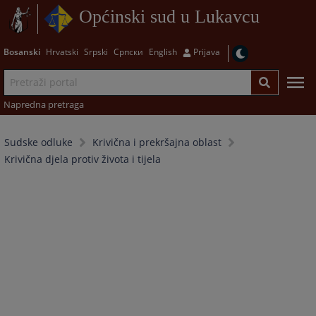
Općinski sud u Lukavcu
Bosanski
Hrvatski
Srpski
Српски
English
Prijava
Napredna pretraga
Sudske odluke
Krivična i prekršajna oblast
Krivična djela protiv života i tijela