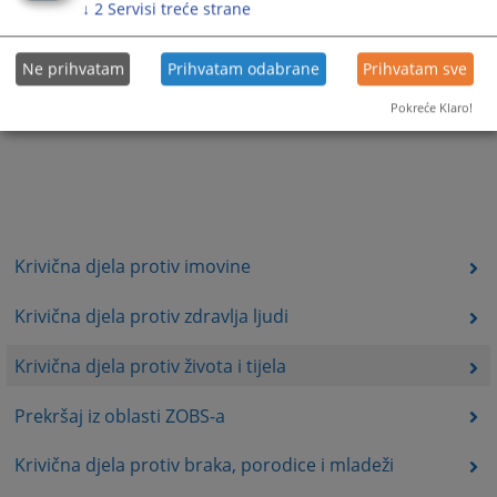
↓
2
Servisi treće strane
Ne prihvatam
Prihvatam odabrane
Prihvatam sve
Pokreće Klaro!
Krivična djela protiv imovine
Krivična djela protiv zdravlja ljudi
Krivična djela protiv života i tijela
Prekršaj iz oblasti ZOBS-a
Krivična djela protiv braka, porodice i mladeži