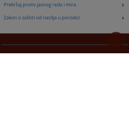
Prekršaj protiv javnog reda i mira
Zakon o zaštiti od nasilja u porodici
Korisni linkovi
Pomoć za korištenje
Mapa stranice
Pravila privatnosti
Redizajn web stranice je finansirala Evropska unija. Za njen sadržaj isključivo je odgovorno
Visoko sudsko i tužilačko vijeće BiH i ona ne odražava nužno stavove Evropske unije.