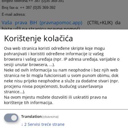
Brojevi telefona:++ 387 (0)35 369-391
Broj fax-a: ++ 387 (0)35 369-392
E-mail adresa:
Vaša prava BiH (pravnapomoc.app)
(CTRL+KLIK) da
biste ušli na stranicu pravne pomoći.
Korištenje kolačića
Ova web stranica koristi određene skripte koje mogu
pohranjivati i koristiti određene informacije iz vašeg
browsera i vašeg uređaja (npr. IP adresa uređaja, varijable o
1470
PREGLEDA
sesiji unutar browsera, ...).
Neke od ovih informacija su nam neophodne i bez njih web
stranica ne bi mogla fukcionisati u svom punom obimu, dok
neke nisu prijeko neophodne a služe za dodatne stvari (npr.
procjenu nivoa posjećenosti, budućeg usavršavanja
stranice...).
Na ovom mjestu možete dozvoliti ili uskratiti pravo na
korištenje tih informacija.
Translation
(obavezna)
↓
2
Servisi treće strane