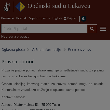
Općinski sud u Lukavcu
Bosanski
Hrvatski
Srpski
Српски
English
Prijava
Napredna pretraga
Pravna pomoć
Oglasna ploča
Važne informacije
Pravna pomoć
Pružanje pravne pomoći strankama nije u nadležnosti suda.
Za pravnu
pomoć stranke se trebaju obratiti advokatima.
Građani slabijeg imovnog stanja za pravnu pomoć mogu se obratiti
Kantonalnom zavodu za pružanje besplatne pravne pomoći.
Kontakt Zavoda:
Adresa: Džafer mahala 51., 75 000 Tuzla