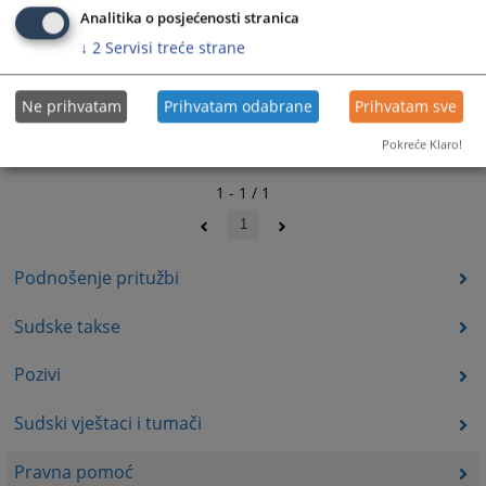
Analitika o posjećenosti stranica
↓
2
Servisi treće strane
Ne prihvatam
Prihvatam odabrane
Prihvatam sve
Pokreće Klaro!
1 - 1 / 1
1
Podnošenje pritužbi
Sudske takse
Pozivi
Sudski vještaci i tumači
Pravna pomoć