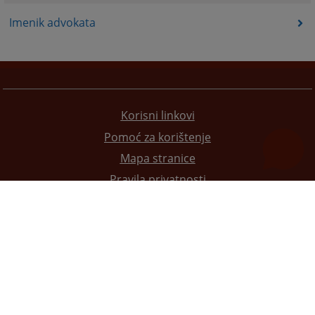
Imenik advokata
Korisni linkovi
Pomoć za korištenje
Mapa stranice
Pravila privatnosti
Redizajn web stranice je finansirala Evropska unija. Za njen sadržaj isključivo je odgovorno
Visoko sudsko i tužilačko vijeće BiH i ona ne odražava nužno stavove Evropske unije.