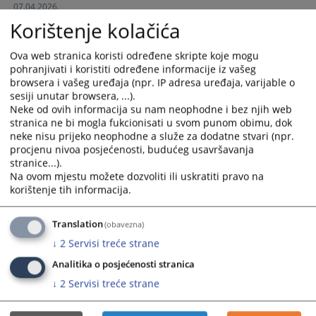
07.04.2026.
and
and
Korištenje kolačića
select
select
Izvještaj o radu Općinskog suda u Lukavcu za 2025.godinu
a
a
05.02.2026.
Ova web stranica koristi određene skripte koje mogu
date.
date.
pohranjivati i koristiti određene informacije iz vašeg
Press
Press
browsera i vašeg uređaja (npr. IP adresa uređaja, varijable o
Izvještaj o provedenoj tačnosti podataka u CMS za period
the
the
sesiji unutar browsera, ...).
01.01.2025-30.06.2025.godine
question
question
Neke od ovih informacija su nam neophodne i bez njih web
05.02.2026.
mark
mark
stranica ne bi mogla fukcionisati u svom punom obimu, dok
key
key
neke nisu prijeko neophodne a služe za dodatne stvari (npr.
Izvještaj o provedenoj provjeri tačnosti i ažurnosti unosa
procjenu nivoa posjećenosti, budućeg usavršavanja
to
to
podataka u CMS za period 01.07.2025-31.12.2025.godine
stranice...).
get
get
05.02.2026.
Na ovom mjestu možete dozvoliti ili uskratiti pravo na
the
the
korištenje tih informacija.
keyboard
keyboard
Statistički izvještaj o poštivanju optimalnih i predvidivih
shortcuts
shortcuts
rokova u Općinskom sudu u Lukavcu za 2025.godinu
Translation
(obavezna)
for
for
05.02.2026.
↓
2
Servisi treće strane
changing
changing
dates.
dates.
Analitika o posjećenosti stranica
↓
2
Servisi treće strane