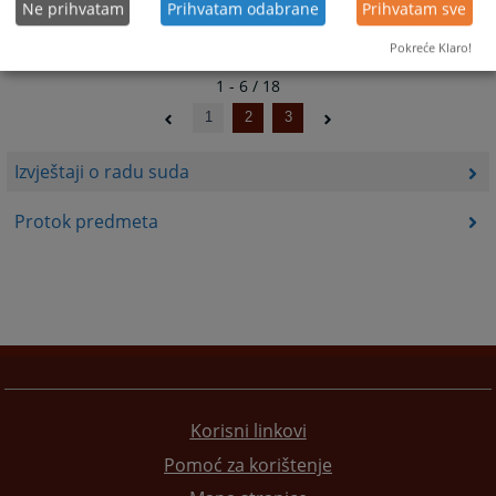
Ne prihvatam
Prihvatam odabrane
Prihvatam sve
Pokreće Klaro!
1 - 6 / 18
1
2
3
Izvještaji o radu suda
Protok predmeta
Korisni linkovi
Pomoć za korištenje