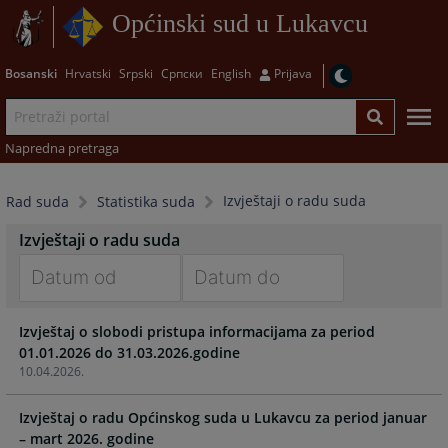
Općinski sud u Lukavcu
Bosanski
Hrvatski
Srpski
Српски
English
Prijava
Napredna pretraga
Izvještaji o radu suda
Rad suda
Statistika suda
Izvještaji o radu suda
Navigate
Navigate
Izvještaj o slobodi pristupa informacijama za period
forward
forward
01.01.2026 do 31.03.2026.godine
to
to
10.04.2026.
interact
interact
with
with
Izvještaj o radu Općinskog suda u Lukavcu za period januar
the
the
– mart 2026. godine
calendar
calendar