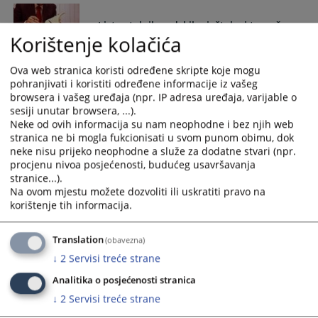
and
and
Lista stalnih sudskih vještaka i tumača
select
select
Korištenje kolačića
a
a
date.
date.
U prilogu liste i dopunske liste sudskih vještaka.
Ova web stranica koristi određene skripte koje mogu
Press
Press
pohranjivati i koristiti određene informacije iz vašeg
22.04.2015.
the
the
browsera i vašeg uređaja (npr. IP adresa uređaja, varijable o
question
question
sesiji unutar browsera, ...).
mark
mark
Neke od ovih informacija su nam neophodne i bez njih web
key
key
stranica ne bi mogla fukcionisati u svom punom obimu, dok
neke nisu prijeko neophodne a služe za dodatne stvari (npr.
to
to
procjenu nivoa posjećenosti, budućeg usavršavanja
get
get
stranice...).
the
the
Na ovom mjestu možete dozvoliti ili uskratiti pravo na
keyboard
keyboard
korištenje tih informacija.
shortcuts
shortcuts
for
for
Translation
(obavezna)
changing
changing
↓
2
Servisi treće strane
dates.
dates.
Analitika o posjećenosti stranica
↓
2
Servisi treće strane