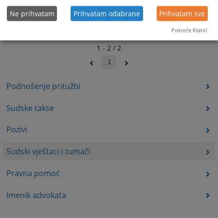
Ne prihvatam
Prihvatam odabrane
Prihvatam sve
Pokreće Klaro!
1 - 2 / 2
1
Podnošenje pritužbi
Sudske takse
Pozivi
Sudski vještaci i tumači
Pravna pomoć
Imenik advokata