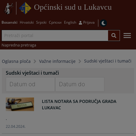
Općinski sud u Lukavcu
Bosanski
Hrvatski
Srpski
Српски
English
Prijava
Napredna pretraga
Sudski vještaci i tumači
Oglasna ploča
Važne informacije
Sudski vještaci i tumači
Navigate
Navigate
forward
forward
LISTA NOTARA SA PODRUČJA GRADA
LUKAVAC
to
to
interact
interact
.
with
with
22.04.2024.
the
the
calendar
calendar