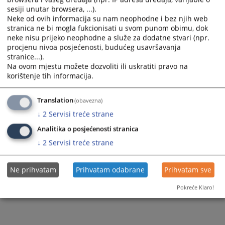
sesiji unutar browsera, ...).
Neke od ovih informacija su nam neophodne i bez njih web
stranica ne bi mogla fukcionisati u svom punom obimu, dok
neke nisu prijeko neophodne a služe za dodatne stvari (npr.
procjenu nivoa posjećenosti, budućeg usavršavanja
stranice...).
Na ovom mjestu možete dozvoliti ili uskratiti pravo na
korištenje tih informacija.
Translation
(obavezna)
↓
2
Servisi treće strane
Analitika o posjećenosti stranica
↓
2
Servisi treće strane
Ne prihvatam
Prihvatam odabrane
Prihvatam sve
Pokreće Klaro!