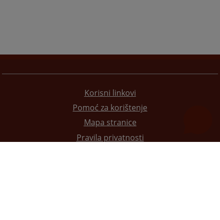
Korisni linkovi
Pomoć za korištenje
Mapa stranice
Pravila privatnosti
Redizajn web stranice je finansirala Evropska unija. Za njen sadržaj isključivo je odgovorno
Visoko sudsko i tužilačko vijeće BiH i ona ne odražava nužno stavove Evropske unije.