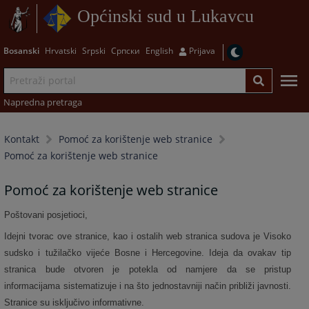
Općinski sud u Lukavcu
Bosanski
Hrvatski
Srpski
Српски
English
Prijava
Napredna pretraga
Kontakt
Pomoć za korištenje web stranice
Pomoć za korištenje web stranice
Pomoć za korištenje web stranice
Poštovani posjetioci,
Idejni tvorac ove stranice, kao i ostalih web stranica sudova je Visoko
sudsko i tužilačko vijeće Bosne i Hercegovine. Ideja da ovakav tip
stranica bude otvoren je potekla od namjere da se pristup
informacijama sistematizuje i na što jednostavniji način približi javnosti.
Stranice su isključivo informativne.