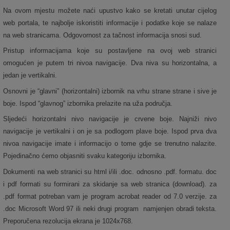
Na ovom mjestu možete naći upustvo kako se kretati unutar cijelog
web portala, te najbolje iskoristiti informacije i podatke koje se nalaze
na web stranicama. Odgovornost za tačnost informacija snosi sud.
Pristup informacijama koje su postavljene na ovoj web stranici
omogućen je putem tri nivoa navigacije. Dva niva su horizontalna, a
jedan je vertikalni.
Osnovni je “glavni” (horizontalni) izbornik na vrhu strane strane i sive je
boje. Ispod “glavnog” izbornika prelazite na uža područja.
Sljedeći horizontalni nivo navigacije je crvene boje. Najniži nivo
navigacije je vertikalni i on je sa podlogom plave boje. Ispod prva dva
nivoa navigacije imate i informacijo o tome gdje se trenutno nalazite.
Pojedinačno ćemo objasniti svaku kategoriju izbornika.
Dokumenti na web stranici su html i/ili .doc. odnosno .pdf. formatu. doc
i pdf formati su formirani za skidanje sa web stranica (download). za
.pdf format potreban vam je program acrobat reader od 7.0 verzije. za
.doc Microsoft Word 97 ili neki drugi program namjenjen obradi teksta.
Preporučena rezolucija ekrana je 1024x768.