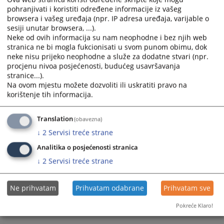
25.07.2023.
pohranjivati i koristiti određene informacije iz vašeg
calendar
calendar
browsera i vašeg uređaja (npr. IP adresa uređaja, varijable o
and
and
sesiji unutar browsera, ...).
select
select
Neke od ovih informacija su nam neophodne i bez njih web
a
a
stranica ne bi mogla fukcionisati u svom punom obimu, dok
date.
date.
neke nisu prijeko neophodne a služe za dodatne stvari (npr.
Press
Press
procjenu nivoa posjećenosti, budućeg usavršavanja
the
the
stranice...).
Na ovom mjestu možete dozvoliti ili uskratiti pravo na
question
question
korištenje tih informacija.
mark
mark
key
key
to
to
Translation
(obavezna)
get
get
↓
2
Servisi treće strane
the
the
Analitika o posjećenosti stranica
keyboard
keyboard
↓
2
Servisi treće strane
shortcuts
shortcuts
for
for
changing
changing
Ne prihvatam
Prihvatam odabrane
Prihvatam sve
dates.
dates.
Pokreće Klaro!