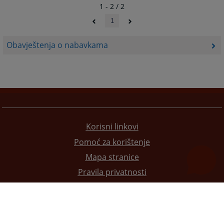
1 - 2 / 2
1
Obavještenja o nabavkama
Korisni linkovi
Pomoć za korištenje
Mapa stranice
Pravila privatnosti