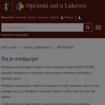
Općinski sud u Lukavcu
Bosanski
Hrvatski
Srpski
Српски
English
Prijava
Napredna pretraga
Medijacija
Rad suda
Upute građanima
Šta je medijacija?
Medijacija je postupak u kojem treća neutralna osoba (MEDIJATOR)
pomaže strankama u nastojanju da postignu obostrano prihvatljivo
rješenje spora.
Medijator uspostavlja i olakšava razgovor između stranaka, kako bi one
postigle ovaj cilj. Medijator ne donosi odluke o tome kako će spor biti
riješen.
U toku procesa svaka strana u sporu može iznijeti svoje stavove,