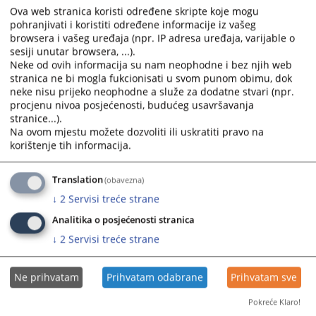
Ova web stranica koristi određene skripte koje mogu
Dobrovoljnost - Strane u sporu dobrovoljno pokreću postupak medijacije
pohranjivati i koristiti određene informacije iz vašeg
i sudjeluju u postizanju sporazuma.
browsera i vašeg uređaja (npr. IP adresa uređaja, varijable o
sesiji unutar browsera, ...).
Povjerljivost - Postupak medijacije je povjerljive prirode. Izjave stranaka
Neke od ovih informacija su nam neophodne i bez njih web
iznesene u postupku medijacije ne mogu se bez odobrenja stranaka
stranica ne bi mogla fukcionisati u svom punom obimu, dok
koristiti kao dokaz u bilo kojem drugom postupku.
neke nisu prijeko neophodne a služe za dodatne stvari (npr.
procjenu nivoa posjećenosti, budućeg usavršavanja
Jednakost stranaka - Stranke u postupku medijacije imaju jednaka
stranice...).
prava.
Na ovom mjestu možete dozvoliti ili uskratiti pravo na
korištenje tih informacija.
Neutralnost medijatora - Medijator posreduje na neutralan način, bez
predrasuda u pogledu stranaka i predmeta spora.
Translation
(obavezna)
1359
PREGLEDA
↓
2
Servisi treće strane
Analitika o posjećenosti stranica
↓
2
Servisi treće strane
Ne prihvatam
Prihvatam odabrane
Prihvatam sve
Pokreće Klaro!