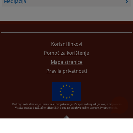
Medijacija
Korisni linkovi
Pomoć za korištenje
Mapa stranice
Pravila privatnosti
Redizajn web stranice je finansirala Evropska unija. Za njen sadržaj isključivo je odgovorno
Visoko sudsko i tužilačko vijeće BiH i ona ne odražava nužno stavove Evropske unije.