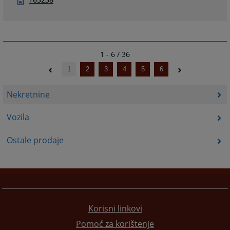
1 - 6 / 36
1
2
3
4
5
6
Nekretnine
Vozila
Ostale prodaje
Korisni linkovi
Pomoć za korištenje