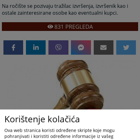
Na ročište se pozivaju tražilac izvršenja, izvršenik kao i
ostale zainteresirane osobe kao eventualni kupci.
831
PREGLEDA
Korištenje kolačića
Ova web stranica koristi određene skripte koje mogu
pohranjivati i koristiti određene informacije iz vašeg