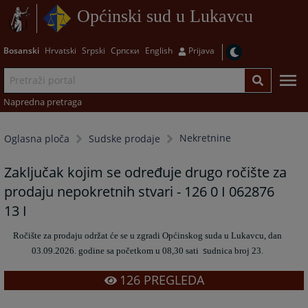
Općinski sud u Lukavcu
Bosanski
Hrvatski
Srpski
Српски
English
Prijava
Napredna pretraga
Nekretnine
Oglasna ploča
Sudske prodaje
Zaključak kojim se određuje drugo ročište za
prodaju nepokretnih stvari - 126 0 I 062876
13 I
Ročište za prodaju održat će se u zgradi Općinskog suda u Lukavcu,
dan
s
03.09.2026. godine sa početkom u 08,30 sati
udnica broj 23.
126
PREGLEDA