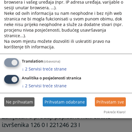
browsera i vašeg uređaja (npr. IP adresa uređaja, varijable o
sesiji unutar browsera, ...).
Neke od ovih informacija su nam neophodne i bez njih web
stranica ne bi mogla fukcionisati u svom punom obimu, dok
neke nisu prijeko neophodne a služe za dodatne stvari (npr.
procjenu nivoa posjećenosti, budućeg usavršavanja
stranice...).
Na ovom mjestu možete dozvoliti ili uskratiti pravo na
korištenje tih informacija.
Translation
(obavezna)
↓
2
Servisi treće strane
Prateći dokumenti
Analitika o posjećenosti stranica
- 126 0 I 180358 15 I
↓
2
Servisi treće strane
Ne prihvatam
Prihvatam odabrane
Prihvatam sve
Pokreće Klaro!
Zaključak o prodaji popisane nekretnine
izvršenika 126 0 I 221246 23 I