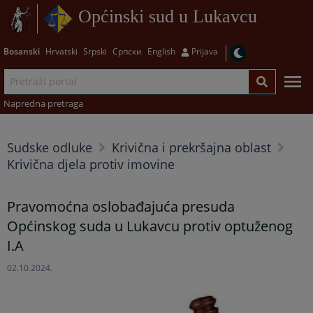
Općinski sud u Lukavcu
Bosanski
Hrvatski
Srpski
Српски
English
Prijava
Napredna pretraga
Sudske odluke
Krivična i prekršajna oblast
Krivična djela protiv imovine
Pravomoćna oslobađajuća presuda
Općinskog suda u Lukavcu protiv optuženog
I.A
02.10.2024.