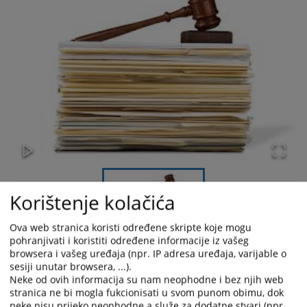
Korištenje kolačića
Ova web stranica koristi određene skripte koje mogu
pohranjivati i koristiti određene informacije iz vašeg
browsera i vašeg uređaja (npr. IP adresa uređaja, varijable o
Općinski sud u Lukavcu je u predmetu broj 126 0 K 170128 22 K
sesiji unutar browsera, ...).
od 18.08.2023.godine donio prvostepenu oslobađajuću presudu,
Neke od ovih informacija su nam neophodne i bez njih web
kojom je optuženi I.A oslobođen optužbe zbog krivičnog djela
stranica ne bi mogla fukcionisati u svom punom obimu, dok
neke nisu prijeko neophodne a služe za dodatne stvari (npr.
"Razbojništvo" iz člana 289. stav 1. KZFBiH. Istom presudom je