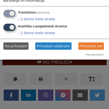
korištenje tih informacija.
Presudu ovog suda u anonimiziranom obliku možete preuzeti u
Translation
prilogu vijesti.
(obavezna)
↓
2
Servisi treće strane
Prikazana vijest je na
:
Bosanski jezik
Analitika o posjećenosti stranica
Prateći dokumenti
↓
2
Servisi treće strane
126 0 P 197351 18 P Sudija Bojan Đedovac
Ne prihvatam
Prihvatam odabrane
Prihvatam sve
Pokreće Klaro!
565
PREGLEDA