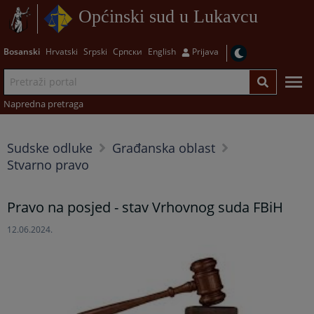
Općinski sud u Lukavcu
Bosanski
Hrvatski
Srpski
Српски
English
Prijava
Napredna pretraga
Sudske odluke
Građanska oblast
Stvarno pravo
Pravo na posjed - stav Vrhovnog suda FBiH
12.06.2024.