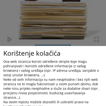
Korištenje kolačića
Ova web stranica koristi određene skripte koje mogu
pohranjivati i koristiti određene informacije iz vašeg
browsera i vašeg uređaja (npr. IP adresa uređaja, varijable o
sesiji unutar browsera, ...).
Vrhovni sud Federacije Bosne i Hercegovine je svojom odlukom
Neke od ovih informacija su nam neophodne i bez njih web
broj 126 0 P 197351 23 Rev od 16.05.2024. godine, dopustio i
stranica ne bi mogla fukcionisati u svom punom obimu, dok
prihvatio reviziju, pa je presudu Kantonalnog suda u Tuzli broj
neke nisu prijeko neophodne a služe za dodatne stvari (npr.
126 0 P 197351 21 Gž od 05.09.2023. godine preinačio na način
procjenu nivoa posjećenosti, budućeg usavršavanja
da se odbija žalba tužene i potvrđuje prvostepena presuda
stranice...).
ovog suda broj 126 0 P 197351 18 P od 22.10.2020.godine.
Na ovom mjestu možete dozvoliti ili uskratiti pravo na