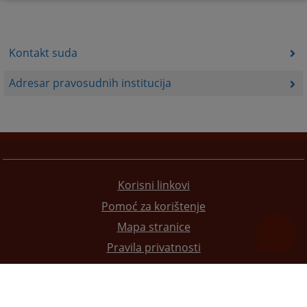
Kontakt suda
Adresar pravosudnih institucija
Korisni linkovi
Pomoć za korištenje
Mapa stranice
Pravila privatnosti