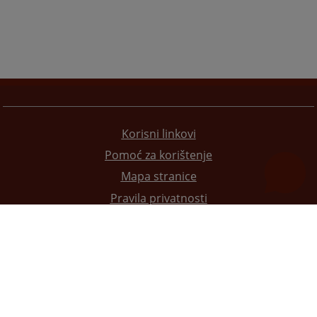
Korisni linkovi
Pomoć za korištenje
Mapa stranice
Pravila privatnosti
Redizajn web stranice je finansirala Evropska unija. Za njen sadržaj isključivo je odgovorno
Visoko sudsko i tužilačko vijeće BiH i ona ne odražava nužno stavove Evropske unije.