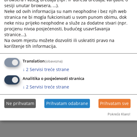
sesiji unutar browsera, ...).
Neke od ovih informacija su nam neophodne i bez njih web
stranica ne bi mogla fukcionisati u svom punom obimu, dok
neke nisu prijeko neophodne a služe za dodatne stvari (npr.
procjenu nivoa posjećenosti, budućeg usavršavanja
stranice...).
Na ovom mjestu možete dozvoliti ili uskratiti pravo na
korištenje tih informacija.
Translation
(obavezna)
↓
2
Servisi treće strane
Analitika o posjećenosti stranica
↓
2
Servisi treće strane
Ne prihvatam
Prihvatam odabrane
Prihvatam sve
Pokreće Klaro!