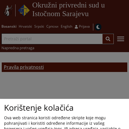
Okružni privredni sud u
Istočnom Sarajevu
Bosanski
Hrvatski
Srpski
Српски
English
Prijava
Napredna pretraga
Pravila privatnosti
Korištenje kolačića
Ova web stranica koristi određene skripte koje mogu
pohranjivati i koristiti određene informacije iz vašeg
browsera i vašeg uređaja (npr. IP adresa uređaja, varijable o