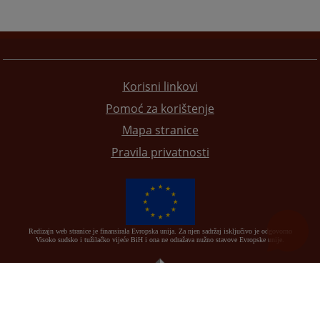
Korisni linkovi
Pomoć za korištenje
Mapa stranice
Pravila privatnosti
Redizajn web stranice je finansirala Evropska unija. Za njen sadržaj isključivo je odgovorno
Visoko sudsko i tužilačko vijeće BiH i ona ne odražava nužno stavove Evropske unije.
© 2021
Visoko sudsko i tužilačko vijeće