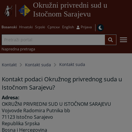
Okružni privredni sud u
Istočnom Sarajevu
Bosanski
Hrvatski
Srpski
Српски
English
Prijava
Napredna pretraga
Kontakt suda
Kontakt
Kontakt suda
Kontakt podaci Okružnog privrednog suda u
Istočnom Sarajevu?
Adresa:
OKRUŽNI PRIVREDNI SUD U ISTOČNOM SARAJEVU
Vojvovde Radomira Putnika bb
71123 Istočno Sarajevo
Republika Srpska
Bosna i Hercegovina