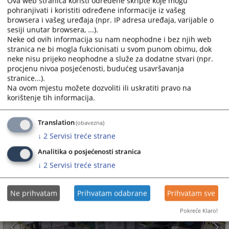
Ova web stranica koristi određene skripte koje mogu
NAPOMENA:
pohranjivati i koristiti određene informacije iz vašeg
Komunikacija sa Okružnim privrednim sudom u
browsera i vašeg uređaja (npr. IP adresa uređaja, varijable o
sesiji unutar browsera, ...).
Istočnom Sarajevu, ostvarena elektronskom poštom
Neke od ovih informacija su nam neophodne i bez njih web
(E-Mail), nema obavezujući karakter i ne smatra se
stranica ne bi mogla fukcionisati u svom punom obimu, dok
komunikacijom sa sudom u smislu bilo kog procesnog
neke nisu prijeko neophodne a služe za dodatne stvari (npr.
propisa (pokretanje postupka, dostavljanje podneska,
procjenu nivoa posjećenosti, budućeg usavršavanja
davanje izjava, izjavljivanje pravnih lijekova i slično).
stranice...).
Na ovom mjestu možete dozvoliti ili uskratiti pravo na
korištenje tih informacija.
10963
PREGLEDA
Translation
(obavezna)
↓
2
Servisi treće strane
Analitika o posjećenosti stranica
↓
2
Servisi treće strane
Ne prihvatam
Prihvatam odabrane
Prihvatam sve
Pokreće Klaro!