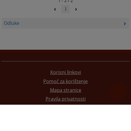
1 - 2 / 2
1
Odluke
Korisni linkovi
Pomoć za korištenje
Mapa stranice
Pravila privatnosti