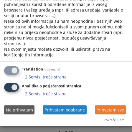
predstavnik ugovornog organa ili s njim povezane osobe u
and
and
pohranjivati i koristiti određene informacije iz vašeg
sukobu interesa
browsera i vašeg uređaja (npr. IP adresa uređaja, varijable o
select
select
27.01.2026.
sesiji unutar browsera, ...).
a
a
Neke od ovih informacija su nam neophodne i bez njih web
date.
date.
stranica ne bi mogla fukcionisati u svom punom obimu, dok
Press
Press
neke nisu prijeko neophodne a služe za dodatne stvari (npr.
the
the
procjenu nivoa posjećenosti, budućeg usavršavanja
question
question
stranice...).
Na ovom mjestu možete dozvoliti ili uskratiti pravo na
mark
mark
korištenje tih informacija.
key
key
to
to
get
get
Translation
(obavezna)
the
the
↓
2
Servisi treće strane
keyboard
keyboard
Analitika o posjećenosti stranica
shortcuts
shortcuts
↓
2
Servisi treće strane
for
for
changing
changing
dates.
dates.
Ne prihvatam
Prihvatam odabrane
Prihvatam sve
Pokreće Klaro!