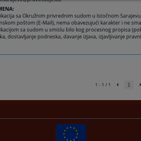
MENA:
kacija sa Okružnim privrednim sudom u Istočnom Sarajevu
nskom poštom (E-Mail), nema obavezujući karakter i ne sma
kacijom sa sudom u smislu bilo kog procesnog propisa (po
a, dostavljanje podneska, davanje izjava, izjavljivanje pravnih
1 - 1 / 1
1