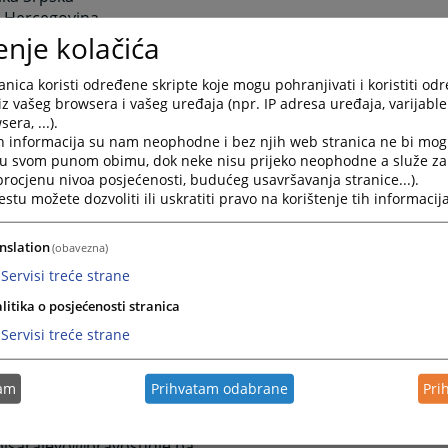
i Hercegovina
enje kolačića
 (centrala):
7-317
nica koristi određene skripte koje mogu pohranjivati i koristiti od
iz vašeg browsera i vašeg uređaja (npr. IP adresa uređaja, varijable 
7-313
era, ...).
h informacija su nam neophodne i bez njih web stranica ne bi mog
ica:
i u svom punom obimu, dok neke nisu prijeko neophodne a služe z
7-315
 procjenu nivoa posjećenosti, budućeg usavršavanja stranice...).
ca registra:
tu možete dozvoliti ili uskratiti pravo na korištenje tih informacija
7-321
ednik suda:
nslation
(obavezna)
7-328
Servisi treće strane
ar suda:
7-311
litika o posjećenosti stranica
dilac Odjeljenja za informaciono-komunikacione tehno
Servisi treće strane
7-325
 suda:
tam
Prihvatam odabrane
Pri
-istocnosarajevo@pravosudje.ba
 - web uredništvo suda:
isarajevo@pravosudje.ba