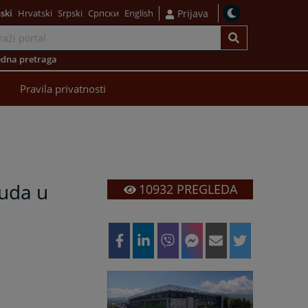
ski
Hrvatski
Srpski
Српски
English
Prijava
dna pretraga
Pravila privatnosti
suda u
10932
PREGLEDA