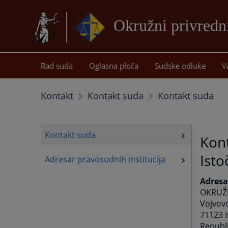
Okružni privredn
Rad suda
Oglasna ploča
Sudske odluke
V
Kontakt suda
Kontakt
Kontakt suda
Kontakt suda
Kon
Ist
Adresar pravosudnih institucija
Adresa
OKRUŽN
Vojvov
71123 
Republ