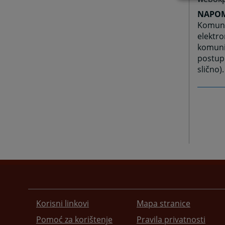
NAPO
Komuni
elektro
komuni
postupk
slično).
Korisni linkovi
Mapa stranice
Pomoć za korištenje
Pravila privatnosti