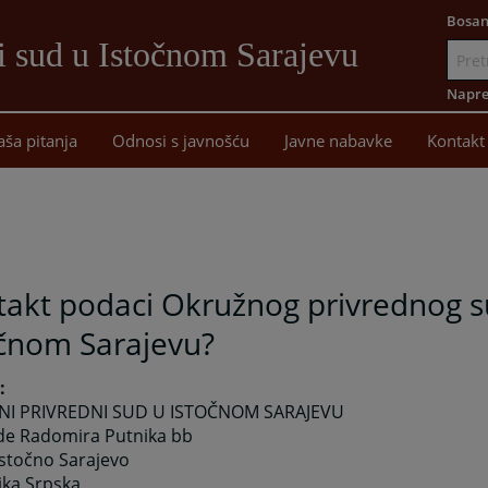
Bosan
i sud u Istočnom Sarajevu
Idi
na
Napre
sadržaj
aša pitanja
Odnosi s javnošću
Javne nabavke
Kontakt
takt podaci Okružnog privrednog 
očnom Sarajevu?
:
I PRIVREDNI SUD U ISTOČNOM SARAJEVU
de Radomira Putnika bb
Istočno Sarajevo
ika Srpska