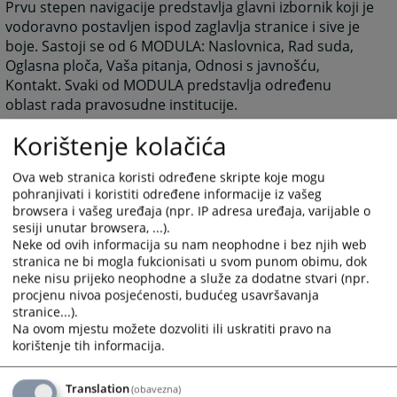
Prvu stepen navigacije predstavlja glavni izbornik koji je
vodoravno postavljen ispod zaglavlja stranice i sive je
boje. Sastoji se od 6 MODULA: Naslovnica, Rad suda,
Oglasna ploča, Vaša pitanja, Odnosi s javnošću,
Kontakt. Svaki od MODULA predstavlja određenu
oblast rada pravosudne institucije.
Nakon izbora jednog od MODULA, prelazite na drugi
Korištenje kolačića
stepen navigacije, koja je vodoravno postavljena ispod
Glavnog izbornika i crvene je boje. Pomoću ovog
Ova web stranica koristi određene skripte koje mogu
izbornika birate KATEGORIJU Vašeg interesovanja
pohranjivati i koristiti određene informacije iz vašeg
unutar svakog MODULA.
browsera i vašeg uređaja (npr. IP adresa uređaja, varijable o
sesiji unutar browsera, ...).
Treći stepen navigacije predstavlja vertikalni izbornik,
Neke od ovih informacija su nam neophodne i bez njih web
koji se nalazi ispod izbornika KATEGORIJA, na desnoj
stranica ne bi mogla fukcionisati u svom punom obimu, dok
strani u odnosu na dio predviđen za sadržaj. Na ovom
neke nisu prijeko neophodne a služe za dodatne stvari (npr.
izborniku birate PODKATEGORIJU, odnosno konkretan
procjenu nivoa posjećenosti, budućeg usavršavanja
sadržaj koji vas interesuje.
stranice...).
Na ovom mjestu možete dozvoliti ili uskratiti pravo na
Posljednji dio predstavlja sadržajni dio izabrane
korištenje tih informacija.
PODKATEGORIJE. Taj sadržajni dio može biti prikaz
konkretne vijesti ili prikaz drugih elemenata koje
Translation
(obavezna)
određena PODKATEGORIJA predstavlja (slike, linkovi,