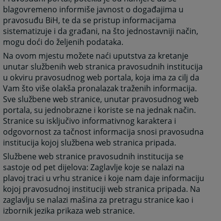
blagovremeno informiše javnost o događajima u
pravosuđu BiH, te da se pristup informacijama
sistematizuje i da građani, na što jednostavniji način,
mogu doći do željenih podataka.
Na ovom mjestu možete naći uputstva za kretanje
unutar službenih web stranica pravosudnih institucija
u okviru pravosudnog web portala, koja ima za cilj da
Vam što više olakša pronalazak traženih informacija.
Sve službene web stranice, unutar pravosudnog web
portala, su jednobrazne i koriste se na jednak način.
Stranice su isključivo informativnog karaktera i
odgovornost za tačnost informacija snosi pravosudna
institucija kojoj službena web stranica pripada.
Službene web stranice pravosudnih institucija se
sastoje od pet dijelova: Zaglavlje koje se nalazi na
plavoj traci u vrhu stranice i koje nam daje informaciju
kojoj pravosudnoj instituciji web stranica pripada. Na
zaglavlju se nalazi mašina za pretragu stranice kao i
izbornik jezika prikaza web stranice.