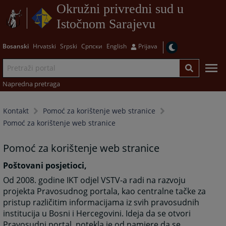
Okružni privredni sud u
Istočnom Sarajevu
Bosanski
Hrvatski
Srpski
Српски
English
Prijava
Napredna pretraga
Kontakt
Pomoć za korištenje web stranice
Pomoć za korištenje web stranice
Pomoć za korištenje web stranice
Poštovani posjetioci,
Od 2008. godine IKT odjel VSTV-a radi na razvoju
projekta Pravosudnog portala, kao centralne tačke za
pristup različitim informacijama iz svih pravosudnih
institucija u Bosni i Hercegovini. Ideja da se otvori
Pravosudni portal, potekla je od namjere da se