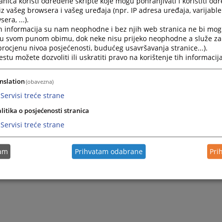
nica koristi određene skripte koje mogu pohranjivati i koristiti od
enje o nevođenju stečajnog postupka za pravna lica,
iz vašeg browsera i vašeg uređaja (npr. IP adresa uređaja, varijable 
enje o nevođenju likvidacionog postupka za pravna lica,
era, ...).
h informacija su nam neophodne i bez njih web stranica ne bi mog
enje o nevođenju stečajnog i likvidacionog postupka za Udruž
i u svom punom obimu, dok neke nisu prijeko neophodne a služe z
, Fondacije…
 procjenu nivoa posjećenosti, budućeg usavršavanja stranice...).
tu možete dozvoliti ili uskratiti pravo na korištenje tih informacija
s rješenja,
nslation
(obavezna)
Servisi treće strane
litika o posjećenosti stranica
Servisi treće strane
tam
Prihvatam odabrane
Pri