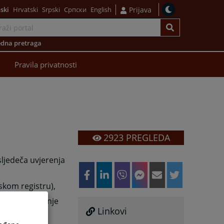
ski
Hrvatski
Srpski
Српски
English
Prijava
dna pretraga
Pravila privatnosti
2923
PREGLEDA
sljedeča uvjerenja
dskom registru),
nivanja do zadnje
Linkovi