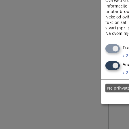
Ova web stra
informacije 
unutar brows
Neke od ovi
fukcionisat
stvari (npr.
Na ovom mjes
Tra
↓
2
Ana
↓
2
Ne prihva