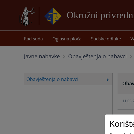
Okružni privredn
Rad suda
Oglasna ploča
Sudske odluke
V
Javne nabavke
Obavještenja o nabavci
Obavještenja o nabavci
Obav
11.03.
27.02.
Korišt