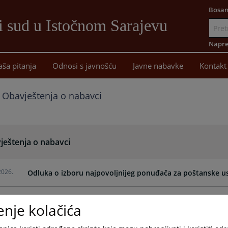
Bosan
i sud u Istočnom Sarajevu
Idi
na
Napre
sadržaj
aša pitanja
Odnosi s javnošću
Javne nabavke
Kontakt
Obavještenja o nabavci
ještenja o nabavci
2026.
Odluka o izboru najpovoljnijeg ponuđača za poštanske us
2026.
Javni poziv za nabavku poštanskih usluga za 2026/2027 g
enje kolačića