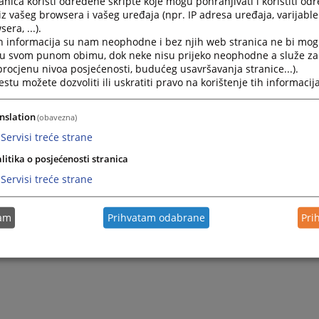
nica koristi određene skripte koje mogu pohranjivati i koristiti od
iz vašeg browsera i vašeg uređaja (npr. IP adresa uređaja, varijable 
era, ...).
h informacija su nam neophodne i bez njih web stranica ne bi mog
i u svom punom obimu, dok neke nisu prijeko neophodne a služe z
 procjenu nivoa posjećenosti, budućeg usavršavanja stranice...).
tu možete dozvoliti ili uskratiti pravo na korištenje tih informacija
nslation
(obavezna)
Servisi treće strane
litika o posjećenosti stranica
Servisi treće strane
tam
Prihvatam odabrane
Pri