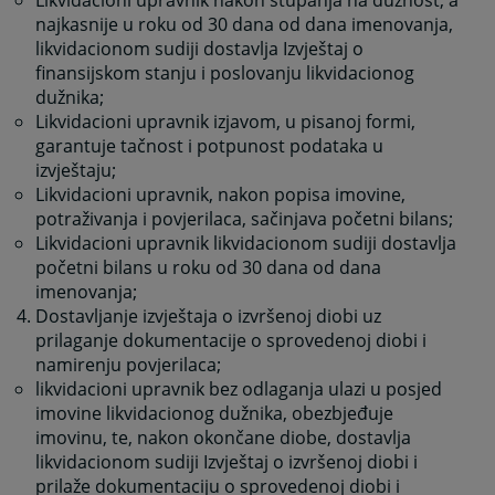
najkasnije u roku od 30 dana od dana imenovanja,
likvidacionom sudiji dostavlja Izvještaj o
finansijskom stanju i poslovanju likvidacionog
dužnika
;
Likvidacioni upravnik izjavom, u pisanoj formi,
garantuje tačnost i potpunost podataka u
izvještaju
;
Likvidacioni upravnik, nakon popisa imovine,
potraživanja i povjerilaca, sačinjava početni bilans
;
Likvidacioni upravnik likvidacionom sudiji dostavlja
početni bilans u roku od 30 dana od dana
imenovanja
;
Dostavljanje izvještaja o izvršenoj diobi uz
prilaganje dokumentacije o sprovedenoj diobi i
namirenju povjerilaca
;
likvidacioni upravnik bez odlaganja ulazi u posjed
imovine likvidacionog dužnika, obezbjeđuje
imovinu, te, nakon okončane diobe, dostavlja
likvidacionom sudiji Izvještaj o izvršenoj diobi i
prilaže dokumentaciju o sprovedenoj diobi i