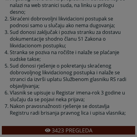
nalazi na web stranici suda, na linku u prilogu
desno
;
Skraćeni dobrovoljni likvidacioni postupak se
podnosi samo u slučaju ako nema dugovanja
;
Sud donosi zaključak i poziva stranku za dostavu
dokumentacije shodno članu 51 Zakona o
likvidacionom postupku
;
Stranka se poziva na ročište i nalaže se plaćanje
sudske takse
;
Sud donosi rješenje o pokretanju skraćenog
dobrovoljnog likvidacionog postupka i nalaže se
stranci da izvrši uplatu Službenom glasniku RS radi
objavljivanja
;
Vlasnik se upisuje u Registar imena-rok 3 godine u
slučaju da se pojavi neka prijava
;
Nakon pravosnažnosti rješenje se dostavlja
Registru radi brisanja pravnog lica i upisa vlasnika
;
3423
PREGLEDA