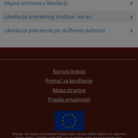
Objave pismena u likvidaciji
Likvidacija privrednog društva - koraci
Likvidacije pokrenute po službenoj dužnosti
Korisni linkovi
Pomoć za korištenje
Mapa stranice
Pravila privatnosti
Redizajn web stranice je finansirala Evropska unija. Za njen sadržaj isključivo je odgovorno
Visoko sudsko i tužilačko vijeće BiH i ona ne odražava nužno stavove Evropske unije.