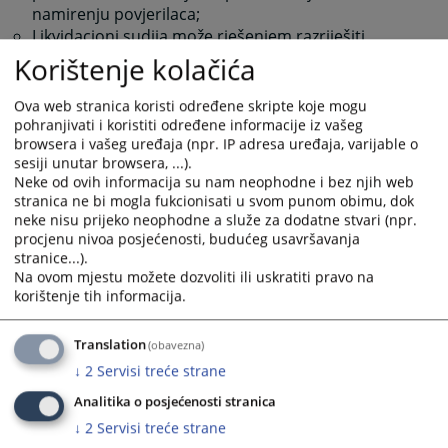
namirenju povjerilaca
;
Likvidacioni sudija može rješenjem razriješiti
imenovanog likvidacionog upravnika ako ne
Korištenje kolačića
ispunjava pomenute obaveze
;
Unovčenje imovine i isplata obaveza
;
Ova web stranica koristi određene skripte koje mogu
Likvidacioni upravnik bez odlaganja ulazi u posjed
pohranjivati i koristiti određene informacije iz vašeg
browsera i vašeg uređaja (npr. IP adresa uređaja, varijable o
imovine likvidacionog dužnika, unovčava tu
sesiji unutar browsera, ...).
imovinu, ukoliko nema dovoljno raspoloživih
Neke od ovih informacija su nam neophodne i bez njih web
novčanih sredstava u likvidacionoj masi za
stranica ne bi mogla fukcionisati u svom punom obimu, dok
namirenje povjerilaca, te vrši namirenje povjerilaca
;
neke nisu prijeko neophodne a služe za dodatne stvari (npr.
Iz likvidacione mase likvidacioni upravnik prvo
procjenu nivoa posjećenosti, budućeg usavršavanja
izmiruje troškove likvidacionog postupka
;
stranice...).
Nakon izmirenja troškova likvidacionog postupka,
Na ovom mjestu možete dozvoliti ili uskratiti pravo na
korištenje tih informacija.
likvidacioni upravnik izmiruje potraživanja
povjerilaca
;
Podnošenje izvještaja o sprovedenoj likvidaciji
;
Translation
(obavezna)
Likvidacioni upravnik dostavlja prijedlog načina
↓
2
Servisi treće strane
diobe likvidacionom sudiji, a po okončanom
Analitika o posjećenosti stranica
postupku diobe dostavlja Izvještaj o svim radnjama
↓
2
Servisi treće strane
sprovedenim tokom postupka sa dokazima o