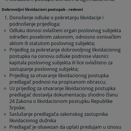
Dobrovoljni likvidacioni postupak - redovni
Donošenje odluke o pokretanju likvidacije i
podnošenje prijedloga
;
Odluku donosi ovlašteni organ poslovnog subjekta
određen posebnim zakonom, odnosno osnivačkim
aktom ili statutom poslovnog subjekta
;
Prijedlog za pokretanje dobrovoljnog likvidacionog
postupka na osnovu odluke podnose vlasnici
kapitala poslovnog subjekta ili lice ovlašteno za
zastupanje poslovnog subjekta
;
Prijedlog za otvaranje likvidacionog postupka
predlagač podnosi na propisanom obrascu
;
Uz prijedlog za otvaranje likvidacionog postupka
predlagač dostavlja dokumentaciju shodno članu
24 Zakona o likvidacionom postupku Republike
Srpske
;
Saslušanje predlagača-zakonskog zastupnika
likvidacionog dužnika
Predlagač je obavezan da uplati predujam u iznosu