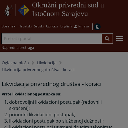
Okružni privredni sud u
Istočnom Sarajevu
Bosanski
Hrvatski
Srpski
Српски
English
Prijava
Napredna pretraga
Oglasna ploča
Likvidacija
Likvidacija privrednog društva - koraci
Likvidacija privrednog društva - koraci
Vrste likvidacionog postupka su:
dobrovoljni likvidacioni postupak (redovni i
skraćeni);
prinudni likvidacioni postupak;
likvidacioni postupak po službenoj dužnosti
;
likvidacioni postupci utvrđeni drugim zakonima
;