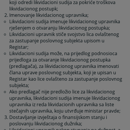
koji odredi likvidacioni sudija za pokriće troškova
likvidacionog postupk;
Imenovanje likvidacionog upravnika
;
Likvidacioni sudija imenuje likvidacionog upravnika
rješenjem o otvaranju likvidacionog postupka
;
Likvidacioni upravnik stiče svojstvo lica ovlaštenog
za zastupanje poslovnog subjekta upisom u
Registar
;
Likvidacioni sudija može, na prijedlog podnosioca
prijedloga za otvaranje likvidacionog postupka
(predlagača), za likvidacionog upravnika imenovati
člana uprave poslovnog subjekta, koji je upisan u
Registar kao lice ovlašteno za zastupanje poslovnog
subjekta
;
Ako predlagač nije predložio lice za likvidacionog
upravnika, likvidacioni sudija imenuje likvidacionog
upravnika iz reda likvidacionih upravnika sa liste
stečajnih upravnika, koju utvrđuje ministar pravde
;
Dostavljanje izvještaja o finansijskom stanju i
poslovanju likvidacionog dužnika
;
Likvidacioni upravnik nakon stupanja na dužnost, a