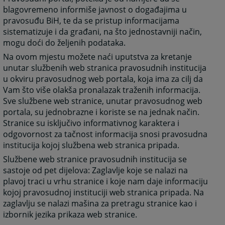
blagovremeno informiše javnost o događajima u
pravosuđu BiH, te da se pristup informacijama
sistematizuje i da građani, na što jednostavniji način,
mogu doći do željenih podataka.
Na ovom mjestu možete naći uputstva za kretanje
unutar službenih web stranica pravosudnih institucija
u okviru pravosudnog web portala, koja ima za cilj da
Vam što više olakša pronalazak traženih informacija.
Sve službene web stranice, unutar pravosudnog web
portala, su jednobrazne i koriste se na jednak način.
Stranice su isključivo informativnog karaktera i
odgovornost za tačnost informacija snosi pravosudna
institucija kojoj službena web stranica pripada.
Službene web stranice pravosudnih institucija se
sastoje od pet dijelova: Zaglavlje koje se nalazi na
plavoj traci u vrhu stranice i koje nam daje informaciju
kojoj pravosudnoj instituciji web stranica pripada. Na
zaglavlju se nalazi mašina za pretragu stranice kao i
izbornik jezika prikaza web stranice.