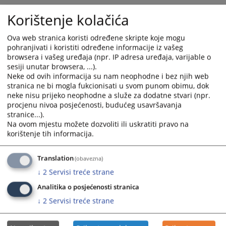
the
the
Strateški plan rada za 2025-2027 godinu i
Korištenje kolačića
calendar
calendar
Godišnji program rada za 2025. godinu
and
and
29.09.2025.
Ova web stranica koristi određene skripte koje mogu
select
select
pohranjivati i koristiti određene informacije iz vašeg
a
a
browsera i vašeg uređaja (npr. IP adresa uređaja, varijable o
Strateški plan rada za 2022-2024 godinu i
date.
date.
sesiji unutar browsera, ...).
Godišnji program rada za 2024. godinu
Press
Press
Neke od ovih informacija su nam neophodne i bez njih web
15.02.2024.
the
the
stranica ne bi mogla fukcionisati u svom punom obimu, dok
neke nisu prijeko neophodne a služe za dodatne stvari (npr.
question
question
procjenu nivoa posjećenosti, budućeg usavršavanja
mark
mark
stranice...).
key
key
Na ovom mjestu možete dozvoliti ili uskratiti pravo na
to
to
korištenje tih informacija.
get
get
the
the
Translation
(obavezna)
keyboard
keyboard
↓
2
Servisi treće strane
shortcuts
shortcuts
for
for
Analitika o posjećenosti stranica
changing
changing
↓
2
Servisi treće strane
dates.
dates.