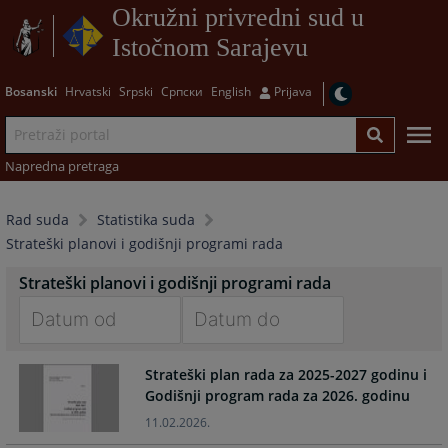
Okružni privredni sud u
Istočnom Sarajevu
Bosanski
Hrvatski
Srpski
Српски
English
Prijava
Napredna pretraga
Rad suda
Statistika suda
Strateški planovi i godišnji programi rada
Strateški planovi i godišnji programi rada
Navigate
Navigate
Strateški plan rada za 2025-2027 godinu i
forward
forward
Godišnji program rada za 2026. godinu
to
to
interact
interact
11.02.2026.
with
with