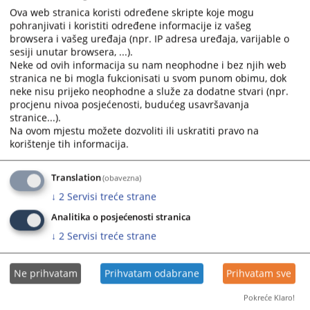
calendar
calendar
Ova web stranica koristi određene skripte koje mogu
and
and
pohranjivati i koristiti određene informacije iz vašeg
select
select
browsera i vašeg uređaja (npr. IP adresa uređaja, varijable o
sesiji unutar browsera, ...).
a
a
Neke od ovih informacija su nam neophodne i bez njih web
date.
date.
stranica ne bi mogla fukcionisati u svom punom obimu, dok
Press
Press
neke nisu prijeko neophodne a služe za dodatne stvari (npr.
the
the
procjenu nivoa posjećenosti, budućeg usavršavanja
question
question
stranice...).
mark
mark
Na ovom mjestu možete dozvoliti ili uskratiti pravo na
korištenje tih informacija.
key
key
to
to
get
get
Translation
(obavezna)
the
the
↓
2
Servisi treće strane
keyboard
keyboard
Analitika o posjećenosti stranica
shortcuts
shortcuts
↓
2
Servisi treće strane
for
for
changing
changing
dates.
dates.
Ne prihvatam
Prihvatam odabrane
Prihvatam sve
Pokreće Klaro!