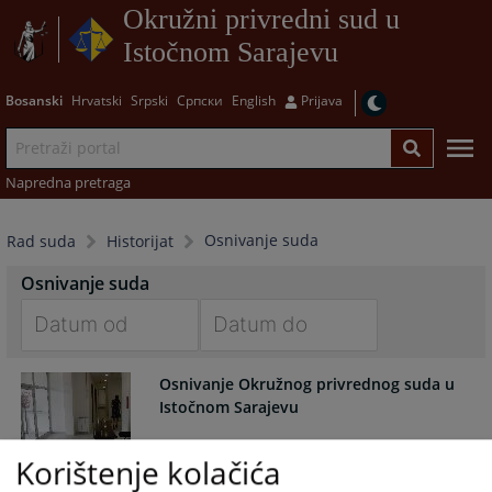
Okružni privredni sud u
Istočnom Sarajevu
Bosanski
Hrvatski
Srpski
Српски
English
Prijava
Napredna pretraga
Osnivanje suda
Rad suda
Historijat
Osnivanje suda
Navigate
Navigate
Osnivanje Okružnog privrednog suda u
forward
forward
Istočnom Sarajevu
to
to
interact
interact
with
with
Korištenje kolačića
the
the