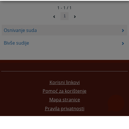
1 - 1 / 1
1
Osnivanje suda
Bivše sudije
Korisni linkovi
Pomoć za korištenje
Mapa stranice
Pravila privatnosti