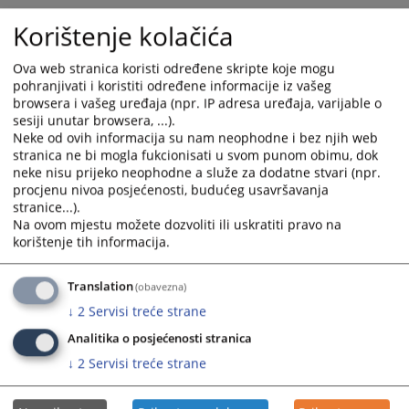
the
the
Korištenje kolačića
calendar
calendar
and
and
Ova web stranica koristi određene skripte koje mogu
select
select
pohranjivati i koristiti određene informacije iz vašeg
a
a
browsera i vašeg uređaja (npr. IP adresa uređaja, varijable o
date.
date.
sesiji unutar browsera, ...).
Press
Press
Neke od ovih informacija su nam neophodne i bez njih web
the
the
stranica ne bi mogla fukcionisati u svom punom obimu, dok
neke nisu prijeko neophodne a služe za dodatne stvari (npr.
question
question
procjenu nivoa posjećenosti, budućeg usavršavanja
mark
mark
stranice...).
key
key
Na ovom mjestu možete dozvoliti ili uskratiti pravo na
to
to
korištenje tih informacija.
get
get
the
the
Translation
(obavezna)
keyboard
keyboard
↓
2
Servisi treće strane
shortcuts
shortcuts
for
for
Analitika o posjećenosti stranica
changing
changing
↓
2
Servisi treće strane
dates.
dates.