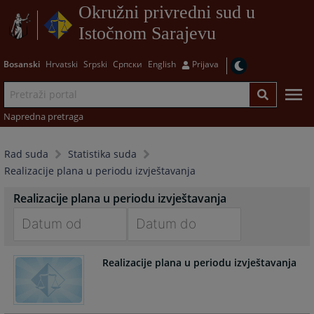
Okružni privredni sud u
Istočnom Sarajevu
Bosanski
Hrvatski
Srpski
Српски
English
Prijava
Napredna pretraga
Rad suda
Statistika suda
Realizacije plana u periodu izvještavanja
Realizacije plana u periodu izvještavanja
Navigate
Navigate
Realizacije plana u periodu izvještavanja
forward
forward
to
to
interact
interact
with
with