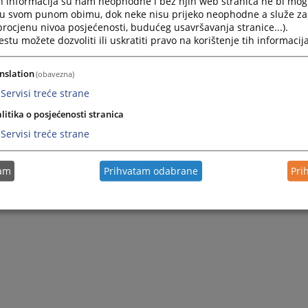
h informacija su nam neophodne i bez njih web stranica ne bi mog
i u svom punom obimu, dok neke nisu prijeko neophodne a služe z
 procjenu nivoa posjećenosti, budućeg usavršavanja stranice...).
tu možete dozvoliti ili uskratiti pravo na korištenje tih informacija
nslation
(obavezna)
Servisi treće strane
litika o posjećenosti stranica
Servisi treće strane
tam
Prihvatam odabrane
Pri