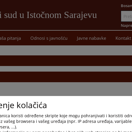
Bosan
i sud u Istočnom Sarajevu
Idi
na
Napre
sadržaj
aša pitanja
Odnosi s javnošću
Javne nabavke
Kontakt
enje kolačića
nica koristi određene skripte koje mogu pohranjivati i koristiti od
iz vašeg browsera i vašeg uređaja (npr. IP adresa uređaja, varijable 
era, ...).