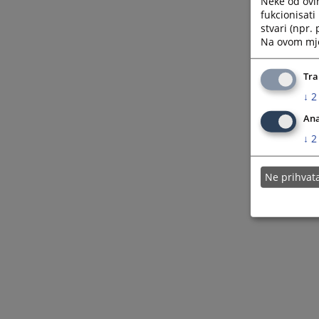
Neke od ovi
Upis u registar poslovnih subjekata
fukcionisat
stvari (npr.
Ostalo
Na ovom mjes
Tra
↓
2
Ana
↓
2
Ne prihva