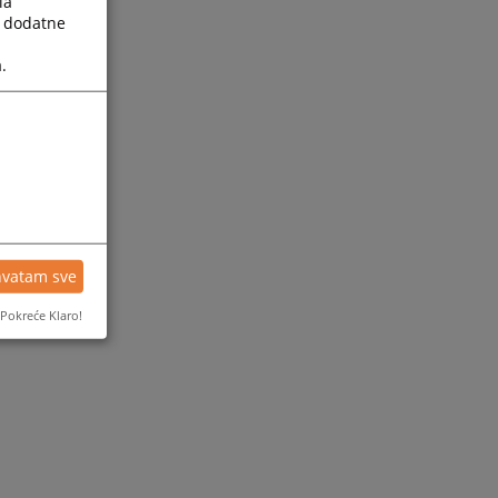
la
a dodatne
.
hvatam sve
Pokreće Klaro!