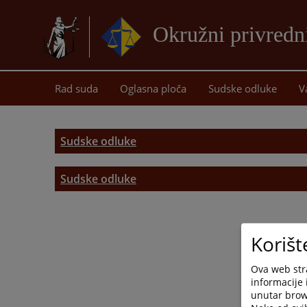
Okružni privredn
Rad suda
Oglasna ploča
Sudske odluke
V
Sudske odluke
Sudske odluke
Parnični postupak
Izvršni postupak
Korišt
Vanparnični postupak
Ova web stra
informacije 
Stečajni - likvidacioni postupak
unutar brows