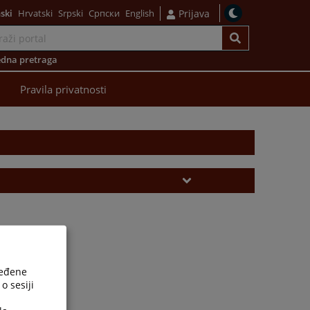
ski
Hrvatski
Srpski
Српски
English
Prijava
dna pretraga
Pravila privatnosti
ređene
o sesiji