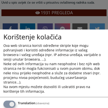
Uvid u spis uvijek će se vršiti u prisustvu ovlaštenog radnika suda.
1931
PREGLEDA
Korištenje kolačića
Ova web stranica koristi određene skripte koje mogu
pohranjivati i koristiti određene informacije iz vašeg
browsera i vašeg uređaja (npr. IP adresa uređaja, varijable o
sesiji unutar browsera, ...).
Neke od ovih informacija su nam neophodne i bez njih web
stranica ne bi mogla fukcionisati u svom punom obimu, dok
neke nisu prijeko neophodne a služe za dodatne stvari (npr.
procjenu nivoa posjećenosti, budućeg usavršavanja
stranice...).
Na ovom mjestu možete dozvoliti ili uskratiti pravo na
korištenje tih informacija.
Translation
(obavezna)