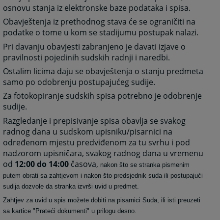
osnovu stanja iz elektronske baze podataka i spisa.
Obavještenja iz prethodnog stava će se ograničiti na
podatke o tome u kom se stadijumu postupak nalazi.
Pri davanju obavjesti zabranjeno je davati izjave o
pravilnosti pojedinih sudskih radnji i naredbi.
Ostalim licima daju se obavještenja o stanju predmeta
samo po odobrenju postupajućeg sudije.
Za fotokopiranje sudskih spisa potrebno je odobrenje
sudije.
Razgledanje i prepisivanje spisa obavlja se svakog
radnog dana u sudskom upisniku/pisarnici na
određenom mjestu predviđenom za tu svrhu i pod
nadzorom upisničara, svakog radnog dana u vremenu
od
12:00 do 14:00
časova,
nakon što se stranka pismenim
putem obrati sa zahtjevom i nakon što predsjednik suda ili postupajući
sudija dozvole da stranka izvrši uvid u predmet.
Zahtjev za uvid u spis možete dobiti na pisarnici Suda, ili isti preuzeti
sa kartice "Prateći dokumenti" u prilogu desno.