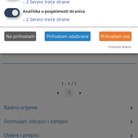
↓
2
Servisi treće strane
Analitika o posjećenosti stranica
Prateći dokumenti
↓
2
Servisi treće strane
Zahtjev za uvid u spis
Ne prihvatam
Prihvatam odabrane
Prihvatam sve
e Zahtjev za uvid u spis
Pokreće Klaro!
1 - 1 / 1
1
Radno vrijeme
Formulari, obrasci i zahtjevi
Ovjere i prepisi