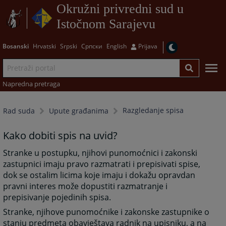
Okružni privredni sud u
Istočnom Sarajevu
Bosanski
Hrvatski
Srpski
Српски
English
Prijava
Napredna pretraga
Razgledanje spisa
Rad suda
Upute građanima
Kako dobiti spis na uvid?
Stranke u postupku, njihovi punomoćnici i zakonski
zastupnici imaju pravo razmatrati i prepisivati spise,
dok se ostalim licima koje imaju i dokažu opravdan
pravni interes može dopustiti razmatranje i
prepisivanje pojedinih spisa.
Stranke, njihove punomoćnike i zakonske zastupnike o
stanju predmeta obavještava radnik na upisniku, a na