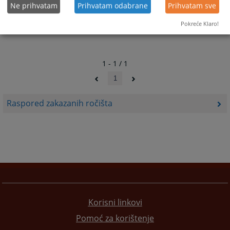
Ne prihvatam
Prihvatam odabrane
Prihvatam sve
Pokreće Klaro!
1 - 1 / 1
1
Raspored zakazanih ročišta
Korisni linkovi
Pomoć za korištenje