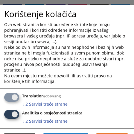
Korištenje kolačića
Ova web stranica koristi određene skripte koje mogu
Linkovi
pohranjivati i koristiti određene informacije iz vašeg
browsera i vašeg uređaja (npr. IP adresa uređaja, varijable o
Raspored suđenja
sesiji unutar browsera, ...).
Neke od ovih informacija su nam neophodne i bez njih web
stranica ne bi mogla fukcionisati u svom punom obimu, dok
neke nisu prijeko neophodne a služe za dodatne stvari (npr.
procjenu nivoa posjećenosti, budućeg usavršavanja
Prateći dokumenti
stranice...).
Na ovom mjestu možete dozvoliti ili uskratiti pravo na
Raspored suđenja 01.08.2025 - 31.08.2025
korištenje tih informacija.
Raspored suđenja 01.09.2025 - 30.09.2025
Raspored suđenja 01.10.2025 - 31.10.2025
Translation
(obavezna)
↓
2
Servisi treće strane
Analitika o posjećenosti stranica
↓
2
Servisi treće strane