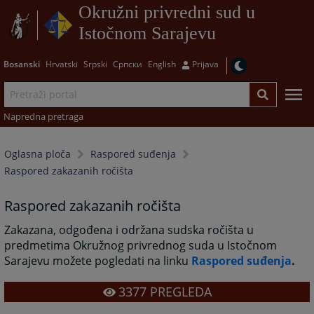
Okružni privredni sud u
Istočnom Sarajevu
Bosanski
Hrvatski
Srpski
Српски
English
Prijava
Napredna pretraga
Oglasna ploča
Raspored suđenja
Raspored zakazanih ročišta
Raspored zakazanih ročišta
Zakazana, odgođena i održana sudska ročišta u
predmetima Okružnog privrednog suda u Istočnom
Sarajevu možete pogledati na linku
Raspored suđenja
.
3377
PREGLEDA