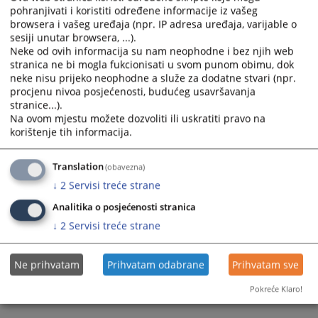
pohranjivati i koristiti određene informacije iz vašeg
browsera i vašeg uređaja (npr. IP adresa uređaja, varijable o
sesiji unutar browsera, ...).
Neke od ovih informacija su nam neophodne i bez njih web
stranica ne bi mogla fukcionisati u svom punom obimu, dok
neke nisu prijeko neophodne a služe za dodatne stvari (npr.
procjenu nivoa posjećenosti, budućeg usavršavanja
Trenutno nema vijesti
stranice...).
Na ovom mjestu možete dozvoliti ili uskratiti pravo na
korištenje tih informacija.
Translation
(obavezna)
↓
2
Servisi treće strane
Analitika o posjećenosti stranica
↓
2
Servisi treće strane
Ne prihvatam
Prihvatam odabrane
Prihvatam sve
Pokreće Klaro!