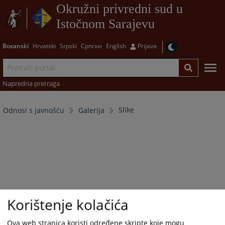
Okružni privredni sud u
Istočnom Sarajevu
Bosanski
Hrvatski
Srpski
Српски
English
Prijava
Napredna pretraga
Slike
Odnosi s javnošću
Galerija
Korištenje kolačića
Ova web stranica koristi određene skripte koje mogu