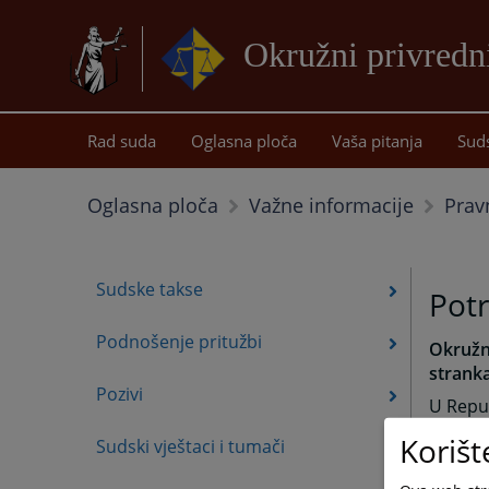
Okružni privredn
Rad suda
Oglasna ploča
Vaša pitanja
Sud
Prav
Oglasna ploča
Važne informacije
Sudske takse
Potr
Podnošenje pritužbi
Okružni
strank
Pozivi
U Repub
besplat
Korišt
Sudski vještaci i tumači
godine 
Istočn