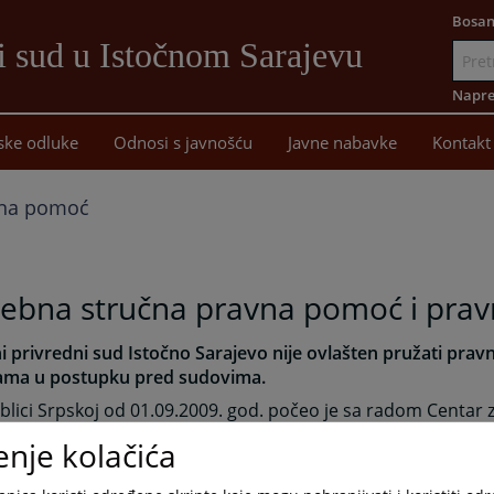
Bosan
i sud u Istočnom Sarajevu
Idi
na
Napre
sadržaj
ske odluke
Odnosi s javnošću
Javne nabavke
Kontakt
na pomoć
ebna stručna pravna pomoć i pravn
 privredni sud Istočno Sarajevo nije ovlašten pružati pra
ama u postupku pred sudovima.
lici Srpskoj od 01.09.2009. god. počeo je sa radom Centar 
ne pravne pomoći, kancelarija Istočno Sarajevo, koja se od 
enje kolačića
preseljava na novu lokaciju koja se nalazi u
ulici Dabrobosa
o Sarajevo
.