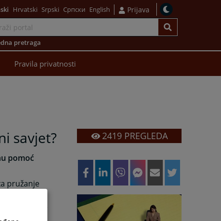
ski
Hrvatski
Srpski
Српски
English
Prijava
dna pretraga
Pravila privatnosti
i savjet?
2419
PREGLEDA
vnu pomoć
za pružanje
01.11.2010.
nska broj 14,