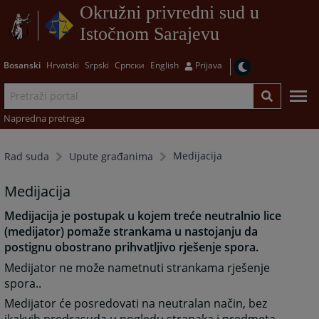
Okružni privredni sud u
Istočnom Sarajevu
Bosanski
Hrvatski
Srpski
Српски
English
Prijava
Napredna pretraga
Medijacija
Rad suda
Upute građanima
Medijacija
Medijacija je postupak u kojem treće neutralnio lice
(medijator) pomaže strankama u nastojanju da
postignu obostrano prihvatljivo rješenje spora.
Medijator ne može nametnuti strankama rješenje
spora..
Medijator će posredovati na neutralan način, bez