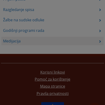
Razgledanje spisa
Žalbe na sudske odluke
Godišnji programi rada
Medijacija
Korisni linkovi
Pomoć za korištenje
Mapa stranice
Pravila privatnosti