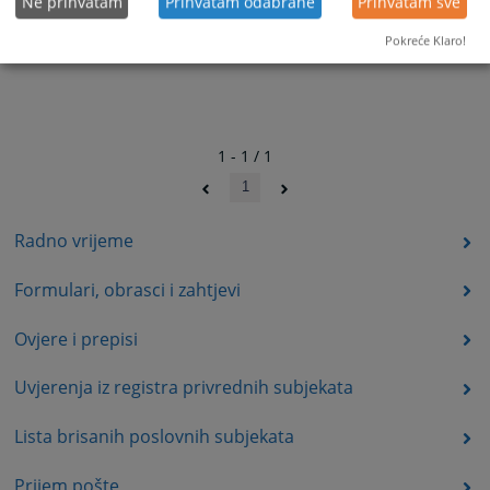
Ne prihvatam
Prihvatam odabrane
Prihvatam sve
Pokreće Klaro!
1 - 1 / 1
1
Radno vrijeme
Formulari, obrasci i zahtjevi
Ovjere i prepisi
Uvjerenja iz registra privrednih subjekata
Lista brisanih poslovnih subjekata
Prijem pošte