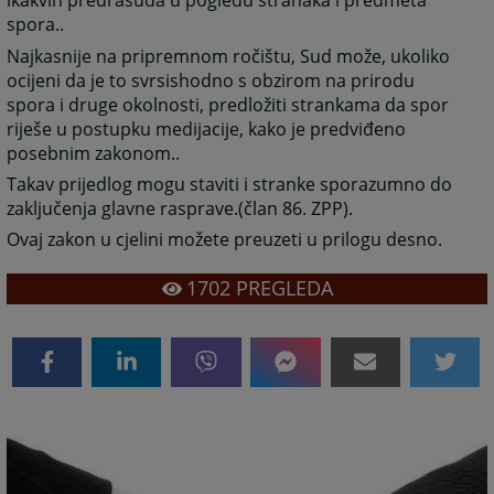
ikakvih predrasuda u pogledu stranaka i predmeta
spora..
Najkasnije na pripremnom ročištu, Sud može, ukoliko
ocijeni da je to svrsishodno s obzirom na prirodu
spora i druge okolnosti, predložiti strankama da spor
riješe u postupku medijacije, kako je predviđeno
posebnim zakonom..
Takav prijedlog mogu staviti i stranke sporazumno do
zaključenja glavne rasprave.(član 86. ZPP).
Ovaj zakon u cjelini možete preuzeti u prilogu desno.
1702
PREGLEDA