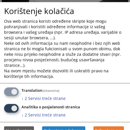
Korištenje kolačića
Ova web stranica koristi određene skripte koje mogu
pohranjivati i koristiti određene informacije iz vašeg
browsera i vašeg uređaja (npr. IP adresa uređaja, varijable o
sesiji unutar browsera, ...).
Neke od ovih informacija su nam neophodne i bez njih web
stranica ne bi mogla fukcionisati u svom punom obimu, dok
neke nisu prijeko neophodne a služe za dodatne stvari (npr.
procjenu nivoa posjećenosti, budućeg usavršavanja
stranice...).
Na ovom mjestu možete dozvoliti ili uskratiti pravo na
korištenje tih informacija.
Prateći dokumenti
Translation
(obavezna)
↓
2
Servisi treće strane
Zakon o postupku medijacije
Analitika o posjećenosti stranica
↓
2
Servisi treće strane