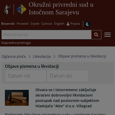
Okružni privredni sud u
Istočnom Sarajevu
Bosanski
Hrvatski
Srpski
Српски
English
Prijava
Napredna pretraga
Objave pismena u likvidaciji
Oglasna ploča
Likvidacija
Objave pismena u likvidaciji
Navigate
Navigate
Otvara se i istovremeno zaključuje
forward
forward
skraćeni dobrovoljni likvidacioni
to
to
postupak nad poslovnim subjektom
interact
interact
Hladnjača "Alex" d.o.o. Višegrad
with
with
the
the
Rješenjem Okružnog privrednog suda u Istočnom Sarajevu,