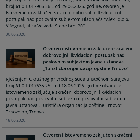
calendar
calendar
broj 61 0 L 017966 26 L od 29.06.2026. godine, otvoren je i
and
and
istovremeno zaključen skraćeni dobrovoljni likvidacioni
select
select
postupak nad poslovnim subjektom Hladnjača "Alex" d.o.o.
a
a
Višegrad, ulica Vojvode Stepe broj 200.
date.
date.
30.06.2026.
Press
Press
the
the
Otvoren i istovremeno zaključen skraćeni
question
question
dobrovoljni likvidacioni postupak nad
mark
mark
poslovnim subjektom Javna ustanova
key
key
„Turistička organizacija opštine Trnovo“
to
to
Rješenjem Okružnog privrednog suda u Istočnom Sarajevu
get
get
broj 61 0 L 017635 25 L od 18.06.2026. godine otvara se i
the
the
istovremeno zaključuje skraćeni dobrovoljni likvidacioni
keyboard
keyboard
postupak nad poslovnim subjektom poslovnim subjektom
shortcuts
shortcuts
Javna ustanova „Turistička organizacija opštine Trnovo“,
for
for
Trnovo bb, Trnovo.
changing
changing
18.06.2026.
dates.
dates.
Otvoren i istovremeno zaključen skraćeni