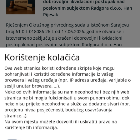
dobrovoljni likvidacioni postupak nad
poslovnim subjektom Radgora d.o.o. Han
Pijesak
Rješenjem Okružnog privrednog suda u Istočnom Sarajevu
broj 61 0 L 018086 26 L od 17.06.2026. godine otvara se i
istovremeno zaključuje skraćeni dobrovoljni likvidacioni
postupak nad poslovnim subjektom Radgora d.o.o. Han
Pijesak, ulica Srpske vojske broj 81, Han Pijesak.
Korištenje kolačića
18.06.2026.
Ova web stranica koristi određene skripte koje mogu
pohranjivati i koristiti određene informacije iz vašeg
Otvoren i istovremeno zaključen skraćeni
browsera i vašeg uređaja (npr. IP adresa uređaja, varijable o
dobrovoljni likvidacioni postupak nad
sesiji unutar browsera, ...).
poslovnim subjektom Zdravstvena
Neke od ovih informacija su nam neophodne i bez njih web
ustanova Specijalistička ambulanta
stranica ne bi mogla fukcionisati u svom punom obimu, dok
interne medicine Hera Istočna Ilidža
neke nisu prijeko neophodne a služe za dodatne stvari (npr.
procjenu nivoa posjećenosti, budućeg usavršavanja
Rješenjem Okružnog privrednog suda u Istočnom Sarajevu
stranice...).
broj 61 0 L 018106 26 L od 16.06.2026. godine otvara se i
Na ovom mjestu možete dozvoliti ili uskratiti pravo na
istovremeno zaključuje skraćeni dobrovoljni likvidacioni
korištenje tih informacija.
postupak nad poslovnim subjektom Zdravstvena ustanova
Specijalistička ambulanta interne medicine Hera Istočna