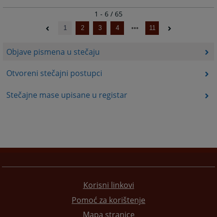
1 - 6 / 65
1
2
3
4
11
Objave pismena u stečaju
Otvoreni stečajni postupci
Stečajne mase upisane u registar
Korisni linkovi
Pomoć za korištenje
Mapa stranice