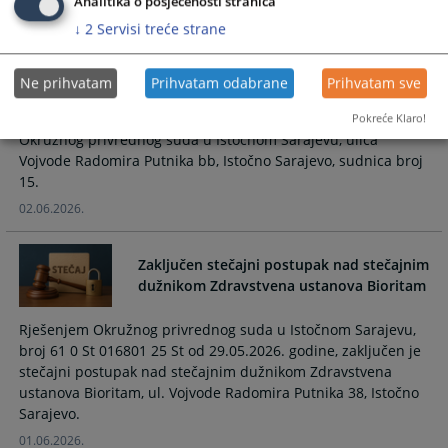
imovinom pravnog lica Društvo sa
Analitika o posjećenosti stranica
ograničenom odgovornošću za
↓
2
Servisi treće strane
proizvodnju, trgovinu i usluge Katerpilar
d.o.o. Sokolac
Ne prihvatam
Prihvatam odabrane
Prihvatam sve
Zakazuje se skupština povjerilaca za dan PETAK 03.07.2026.
godine u 11:00 sati koje će se održati u prostorijama
Pokreće Klaro!
Okružnog privrednog suda u Istočnom Sarajevu, ulica
Vojvode Radomira Putnika bb, Istočno Sarajevo, sudnica broj
15.
02.06.2026.
Zaključen stečajni postupak nad stečajnim
dužnikom Zdravstvena ustanova Bioritam
Rješenjem Okružnog privrednog suda u Istočnom Sarajevu,
broj 61 0 St 016801 25 St od 29.05.2026. godine, zaključen je
stečajni postupak nad stečajnim dužnikom Zdravstvena
ustanova Bioritam, ul. Vojvode Radomira Putnika 38, Istočno
Sarajevo.
01.06.2026.