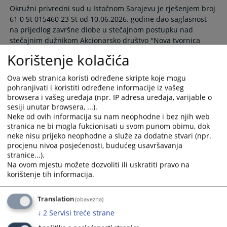
Okružni privredni sud u Istočnom Sarajevu je rješenjem broj
61 0 St 015460 23 St od 10.06.2026. godine dao saglasnost
na prijedlog završne diobe u stečajnom postupku nad
stečajnim dužnikom Akcionarsko društvo ''Nova tvornica
prečistača'' Rogatica, te je istim rješenjem određeno ročište
Korištenje kolačića
za glavnu diobu za dan 08.07.2026. godine u 10:00 sati u
prostorijama suda.
Ova web stranica koristi određene skripte koje mogu
11.06.2026.
pohranjivati i koristiti određene informacije iz vašeg
browsera i vašeg uređaja (npr. IP adresa uređaja, varijable o
sesiji unutar browsera, ...).
Otvoren stečajni postupak nad pravnim
Neke od ovih informacija su nam neophodne i bez njih web
licem „Novi Autodijelovi“ a.d. Rudo
stranica ne bi mogla fukcionisati u svom punom obimu, dok
neke nisu prijeko neophodne a služe za dodatne stvari (npr.
procjenu nivoa posjećenosti, budućeg usavršavanja
Rješenjem Okružnog privrednog suda u Istočnom Sarajevu,
stranice...).
broj: 61 0 St 017854 26 St od 08.06.2026. godine, otvoren je
Na ovom mjestu možete dozvoliti ili uskratiti pravo na
stečajni postupak nad pravnim licem „Novi Autodijelovi“ a.d.
korištenje tih informacija.
Rudo, Industrijska bb, Rudo.
08.06.2026.
Translation
(obavezna)
↓
2
Servisi treće strane
Zakazana skupština povjerilaca nad