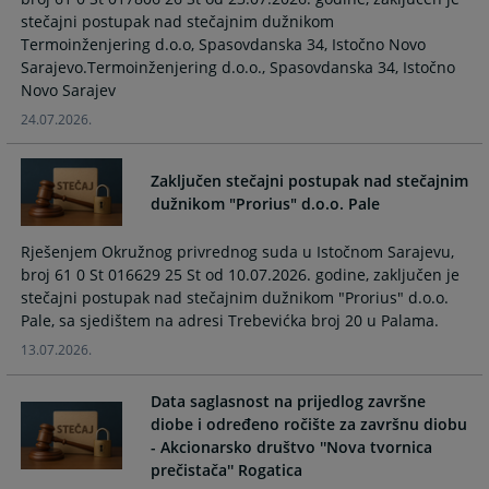
calendar
calendar
stečajni postupak nad stečajnim dužnikom
and
and
Termoinženjering d.o.o, Spasovdanska 34, Istočno Novo
select
select
Sarajevo.Termoinženjering d.o.o., Spasovdanska 34, Istočno
a
a
Novo Sarajev
date.
date.
24.07.2026.
Press
Press
the
the
Zaključen stečajni postupak nad stečajnim
question
question
dužnikom "Prorius" d.o.o. Pale
mark
mark
key
key
Rješenjem Okružnog privrednog suda u Istočnom Sarajevu,
to
to
broj 61 0 St 016629 25 St od 10.07.2026. godine, zaključen je
get
get
stečajni postupak nad stečajnim dužnikom "Prorius" d.o.o.
the
the
Pale, sa sjedištem na adresi Trebevićka broj 20 u Palama.
keyboard
keyboard
shortcuts
shortcuts
13.07.2026.
for
for
changing
changing
Data saglasnost na prijedlog završne
dates.
dates.
diobe i određeno ročište za završnu diobu
- Akcionarsko društvo ''Nova tvornica
prečistača'' Rogatica