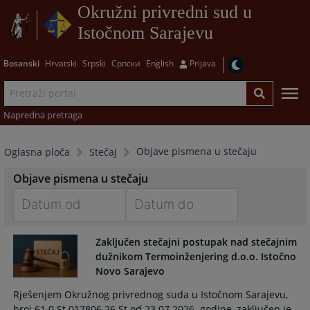
Okružni privredni sud u
Istočnom Sarajevu
Bosanski
Hrvatski
Srpski
Српски
English
Prijava
Napredna pretraga
Objave pismena u stečaju
Oglasna ploča
Stečaj
Objave pismena u stečaju
Navigate
Navigate
Zaključen stečajni postupak nad stečajnim
forward
forward
dužnikom Termoinženjering d.o.o. Istočno
to
to
Novo Sarajevo
interact
interact
with
with
Rješenjem Okružnog privrednog suda u Istočnom Sarajevu,
the
the
broj 61 0 St 017806 26 St od 23.07.2026. godine, zaključen je