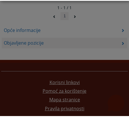
1 - 1 / 1
1
Opće informacije
Objavljene pozicije
Korisni linkovi
Pomoć za korištenje
Mapa stranice
Pravila privatnosti