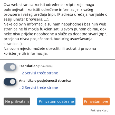
calendar
calendar
Ova web stranica koristi određene skripte koje mogu
and
and
pohranjivati i koristiti određene informacije iz vašeg
select
select
browsera i vašeg uređaja (npr. IP adresa uređaja, varijable o
sesiji unutar browsera, ...).
a
a
Neke od ovih informacija su nam neophodne i bez njih web
date.
date.
stranica ne bi mogla fukcionisati u svom punom obimu, dok
Press
Press
neke nisu prijeko neophodne a služe za dodatne stvari (npr.
the
the
procjenu nivoa posjećenosti, budućeg usavršavanja
question
question
stranice...).
mark
mark
Na ovom mjestu možete dozvoliti ili uskratiti pravo na
korištenje tih informacija.
key
key
to
to
get
get
Translation
(obavezna)
the
the
↓
2
Servisi treće strane
keyboard
keyboard
Analitika o posjećenosti stranica
shortcuts
shortcuts
↓
2
Servisi treće strane
for
for
changing
changing
dates.
dates.
Ne prihvatam
Prihvatam odabrane
Prihvatam sve
Pokreće Klaro!