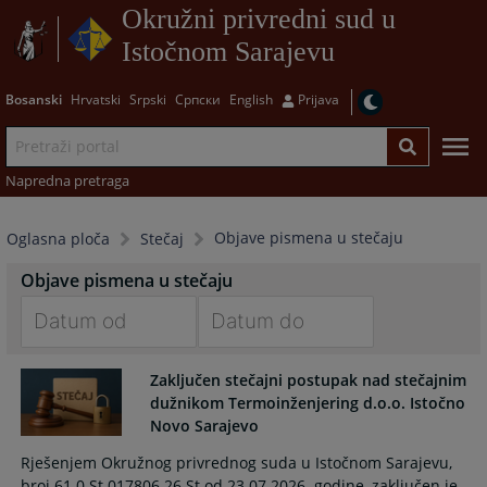
Okružni privredni sud u
Istočnom Sarajevu
Bosanski
Hrvatski
Srpski
Српски
English
Prijava
Napredna pretraga
Objave pismena u stečaju
Oglasna ploča
Stečaj
Objave pismena u stečaju
Navigate
Navigate
Zaključen stečajni postupak nad stečajnim
forward
forward
dužnikom Termoinženjering d.o.o. Istočno
to
to
Novo Sarajevo
interact
interact
with
with
Rješenjem Okružnog privrednog suda u Istočnom Sarajevu,
the
the
broj 61 0 St 017806 26 St od 23.07.2026. godine, zaključen je