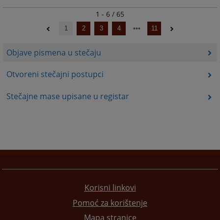
1 - 6 / 65
1
2
3
4
11
Objave pismena u stečaju
Otvoreni stečajni postupci
Stečajne mase upisane u registar
Korisni linkovi
Pomoć za korištenje
Mapa stranice