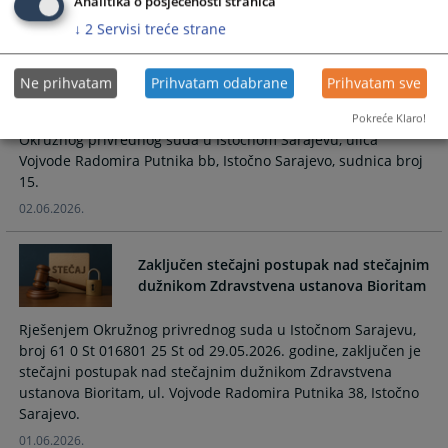
imovinom pravnog lica Društvo sa
Analitika o posjećenosti stranica
ograničenom odgovornošću za
↓
2
Servisi treće strane
proizvodnju, trgovinu i usluge Katerpilar
d.o.o. Sokolac
Ne prihvatam
Prihvatam odabrane
Prihvatam sve
Zakazuje se skupština povjerilaca za dan PETAK 03.07.2026.
godine u 11:00 sati koje će se održati u prostorijama
Pokreće Klaro!
Okružnog privrednog suda u Istočnom Sarajevu, ulica
Vojvode Radomira Putnika bb, Istočno Sarajevo, sudnica broj
15.
02.06.2026.
Zaključen stečajni postupak nad stečajnim
dužnikom Zdravstvena ustanova Bioritam
Rješenjem Okružnog privrednog suda u Istočnom Sarajevu,
broj 61 0 St 016801 25 St od 29.05.2026. godine, zaključen je
stečajni postupak nad stečajnim dužnikom Zdravstvena
ustanova Bioritam, ul. Vojvode Radomira Putnika 38, Istočno
Sarajevo.
01.06.2026.