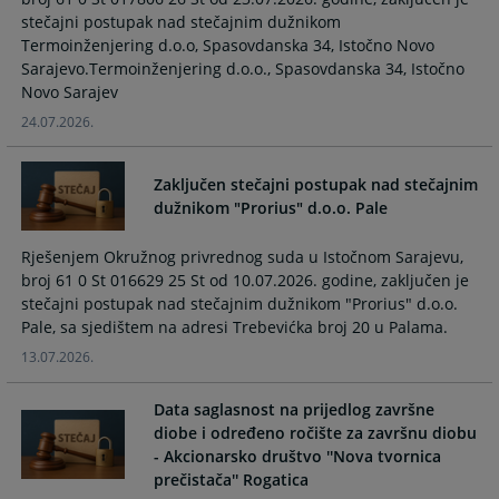
calendar
calendar
stečajni postupak nad stečajnim dužnikom
and
and
Termoinženjering d.o.o, Spasovdanska 34, Istočno Novo
select
select
Sarajevo.Termoinženjering d.o.o., Spasovdanska 34, Istočno
a
a
Novo Sarajev
date.
date.
24.07.2026.
Press
Press
the
the
Zaključen stečajni postupak nad stečajnim
question
question
dužnikom "Prorius" d.o.o. Pale
mark
mark
key
key
Rješenjem Okružnog privrednog suda u Istočnom Sarajevu,
to
to
broj 61 0 St 016629 25 St od 10.07.2026. godine, zaključen je
get
get
stečajni postupak nad stečajnim dužnikom "Prorius" d.o.o.
the
the
Pale, sa sjedištem na adresi Trebevićka broj 20 u Palama.
keyboard
keyboard
shortcuts
shortcuts
13.07.2026.
for
for
changing
changing
Data saglasnost na prijedlog završne
dates.
dates.
diobe i određeno ročište za završnu diobu
- Akcionarsko društvo ''Nova tvornica
prečistača'' Rogatica