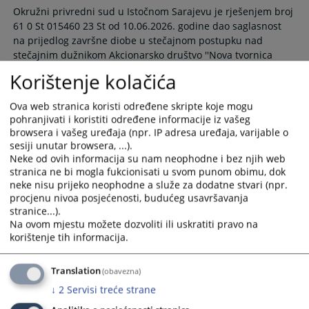
Okružni privredni sud u Istočnom Sarajevu je rješenjem broj
61 0 St 015460 23 St od 10.06.2026. godine dao saglasnost
na prijedlog završne diobe u stečajnom postupku nad
stečajnim dužnikom Akcionarsko društvo ''Nova tvornica
prečistača'' Rogatica, te je istim rješenjem određeno ročište
Korištenje kolačića
za glavnu diobu za dan 08.07.2026. godine u 10:00 sati u
prostorijama suda.
Ova web stranica koristi određene skripte koje mogu
11.06.2026.
pohranjivati i koristiti određene informacije iz vašeg
browsera i vašeg uređaja (npr. IP adresa uređaja, varijable o
sesiji unutar browsera, ...).
Otvoren stečajni postupak nad pravnim
Neke od ovih informacija su nam neophodne i bez njih web
licem „Novi Autodijelovi“ a.d. Rudo
stranica ne bi mogla fukcionisati u svom punom obimu, dok
neke nisu prijeko neophodne a služe za dodatne stvari (npr.
procjenu nivoa posjećenosti, budućeg usavršavanja
Rješenjem Okružnog privrednog suda u Istočnom Sarajevu,
stranice...).
broj: 61 0 St 017854 26 St od 08.06.2026. godine, otvoren je
Na ovom mjestu možete dozvoliti ili uskratiti pravo na
stečajni postupak nad pravnim licem „Novi Autodijelovi“ a.d.
korištenje tih informacija.
Rudo, Industrijska bb, Rudo.
08.06.2026.
Translation
(obavezna)
↓
2
Servisi treće strane
Zakazana skupština povjerilaca nad