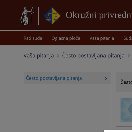
Okružni privredn
Rad suda
Oglasna ploča
Vaša pitanja
Sud
Vaša pitanja
Često postavljana pitanja
Često postavljana pitanja
Često