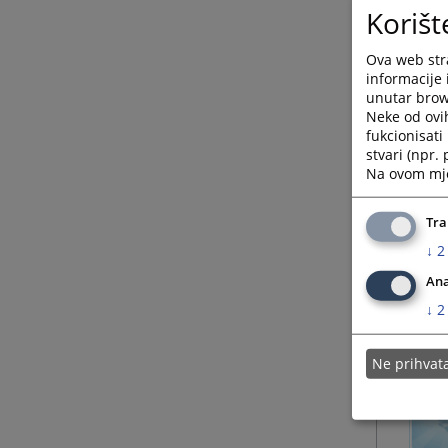
Korišt
Ova web stra
informacije 
unutar brows
Neke od ovi
fukcionisat
stvari (npr.
Na ovom mjes
Tra
↓
2
Ana
↓
2
Ne prihva