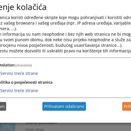
Kada se preda tužbu sudu, kako će dalje teći postup
enje kolačića
Sudski postupak
nica koristi određene skripte koje mogu pohranjivati i koristiti od
19.01.2024.
iz vašeg browsera i vašeg uređaja (npr. IP adresa uređaja, varijable 
era, ...).
h informacija su nam neophodne i bez njih web stranica ne bi mog
Kada se ročište može odgoditi ili odložiti?
i u svom punom obimu, dok neke nisu prijeko neophodne a služe z
 procjenu nivoa posjećenosti, budućeg usavršavanja stranice...).
Sudski postupak
tu možete dozvoliti ili uskratiti pravo na korištenje tih informacija
19.01.2024.
nslation
(obavezna)
Kada se stranke obrate nadležnom organu sa ciljem do
Servisi treće strane
istu dostavi, šta mogu učiniti?
litika o posjećenosti stranica
Sudski postupak
Servisi treće strane
19.01.2024.
tam
Prihvatam odabrane
Pri
Ukoliko se sudu dostavi isprava na stranom jeziku, j
Sudski postupak
19.01.2024.