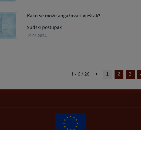
Kako se može angažovati vještak?
Sudski postupak
19.01.2024.
1 - 6 / 26
1
2
3
Redizajn web stranice je finansirala Evropska unija. Za njen sadržaj isključivo je odgovorno
Visoko sudsko i tužilačko vijeće BiH i ona ne odražava nužno stavove Evropske unije.