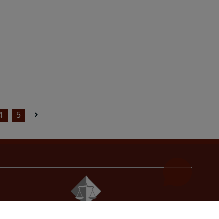
4
5
© 2021
Visoko sudsko i tužilačko vijeće