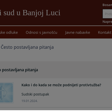
Bosan
i sud u Banjoj Luci
Idi
na
Napre
sadržaj
ske odluke
Odnosi s javnošću
Javne nabavke
Kontakt
Često postavljana pitanja
 postavljana pitanja
Kako i do kada se može podnijeti protivtužba?
Sudski postupak
19.01.2024.